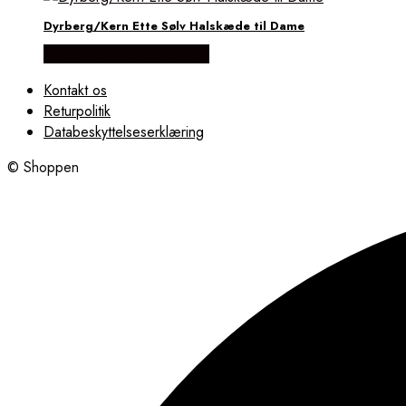
Dyrberg/Kern Ette Sølv Halskæde til Dame
Købes hos Dyrberg/Kern
Kontakt os
Returpolitik
Databeskyttelseserklæring
© Shoppen