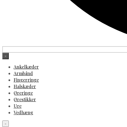
×
Ankelkæder
Armbånd
Fingerringe
Halskæder
Øreringe
Ørestikker
Ure
Vedhæng
×