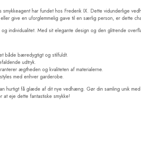
s smykkeagent har fundet hos Frederik IX. Dette vidunderlige vedh
 eller give en uforglemmelig gave til en særlig person, er dette ch
til og individualitet. Med sit elegante design og den glitrende o
et både bæredygtigt og stilfuldt.
nefaldende udtryk.
ranterer ægtheden og kvaliteten af materialerne.
n styles med enhver garderobe.
n hurtigt få glæde af dit nye vedhæng. Gør din samling unik med Ix
 at eje dette fantastiske smykke!