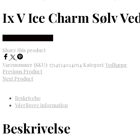
Ix V Ice Charm Sølv V
Købes hos Frederik IX
Share this product
Varenummer (SKU):
5714534024054
Kategori:
Vedhæng
Previous Product
Next Product
Beskrivelse
Yderligere information
Beskrivelse