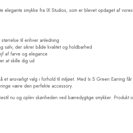
tte elegante smykke fra IX Studios, som er blevet opdaget af vore
størrelse til enhver anledning
g sølv, der sikrer både kvalitet og holdbarhed
ejf af farve og elegance
r at skille dig ud
t ansvarligt valg i forhold til miljøet. Med Ix S Green Earring får d
øreringe være den perfekte accessory.
. Bestil nu og oplev skønheden ved bæredygtige smykker. Produkt