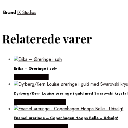
Brand
IX Studios
Relaterede varer
Erika – Øreringe i sølv
Købes hos Evena
Dyrberg/Kern Louise øreringe i guld med Swarovski krystal
Købes hos Dyrberg/Kern
Enamel øreringe – Copenhagen Hoops Belle – Udsalg!
Købes hos Lykke by Lykke