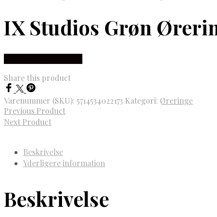
IX Studios Grøn Ørerin
Købes hos Frederik IX
Share this product
Varenummer (SKU):
5714534022173
Kategori:
Øreringe
Previous Product
Next Product
Beskrivelse
Yderligere information
Beskrivelse