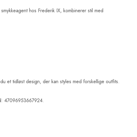
s smykkeagent hos Frederik IX, kombinerer stil med
u et tidløst design, der kan styles med forskellige outfits.
 id: 47096953667924.