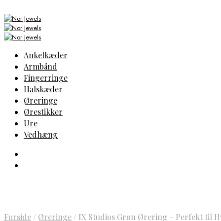
Ankelkæder
Armbånd
Fingerringe
Halskæder
Øreringe
Ørestikker
Ure
Vedhæng
Forside
/
Øreringe
/
IX Studios Grøn Ørering – Perfekt til 