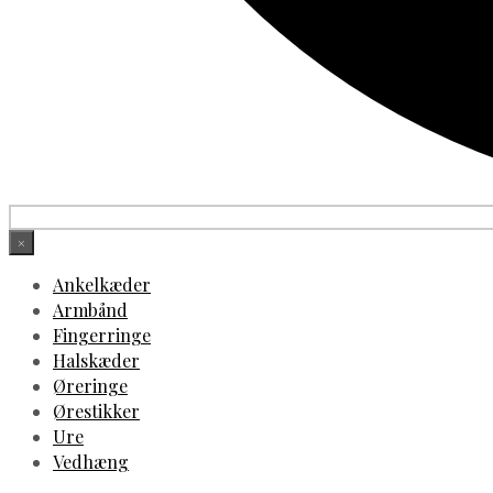
×
Ankelkæder
Armbånd
Fingerringe
Halskæder
Øreringe
Ørestikker
Ure
Vedhæng