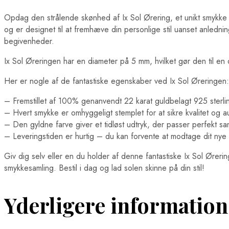
Opdag den strålende skønhed af Ix Sol Ørering, et unikt smykke 
og er designet til at fremhæve din personlige stil uanset anlednin
begivenheder.
Ix Sol Øreringen har en diameter på 5 mm, hvilket gør den til en de
Her er nogle af de fantastiske egenskaber ved Ix Sol Øreringen:
– Fremstillet af 100% genanvendt 22 karat guldbelagt 925 sterlin
– Hvert smykke er omhyggeligt stemplet for at sikre kvalitet og aut
– Den gyldne farve giver et tidløst udtryk, der passer perfekt
– Leveringstiden er hurtig – du kan forvente at modtage dit nye
Giv dig selv eller en du holder af denne fantastiske Ix Sol Ører
smykkesamling. Bestil i dag og lad solen skinne på din stil!
Yderligere information