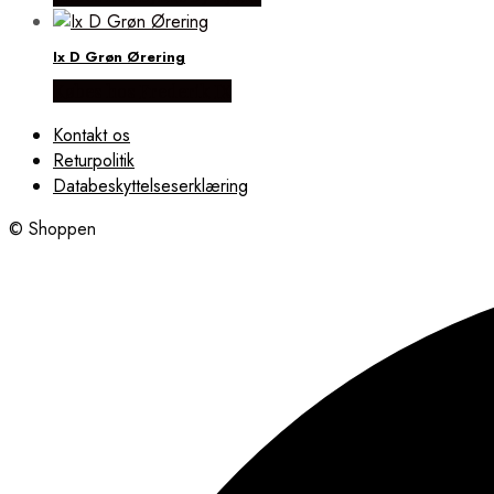
Ix D Grøn Ørering
Købes hos Frederik IX
Kontakt os
Returpolitik
Databeskyttelseserklæring
© Shoppen