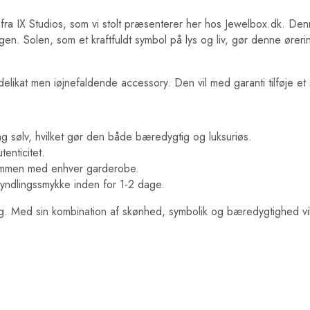
fra IX Studios, som vi stolt præsenterer her hos Jewelbox.dk. Den
gen. Solen, som et kraftfuldt symbol på lys og liv, gør denne øreri
likat men iøjnefaldende accessory. Den vil med garanti tilføje et st
g sølv, hvilket gør den både bæredygtig og luksuriøs.
enticitet.
 sammen med enhver garderobe.
 yndlingssmykke inden for 1-2 dage.
ing. Med sin kombination af skønhed, symbolik og bæredygtighed vil