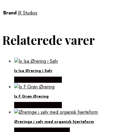
Brand
IX Studios
Relaterede varer
Ix Isa Ørering i Sølv
Købes hos Frederik IX
Ix F Grøn Ørering
Købes hos Frederik IX
Øreringe i sølv med organisk hjerteform
Købes hos Lykke by Lykke