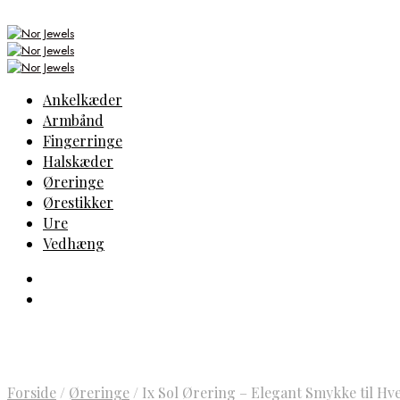
Ankelkæder
Armbånd
Fingerringe
Halskæder
Øreringe
Ørestikker
Ure
Vedhæng
Forside
/
Øreringe
/
Ix Sol Ørering – Elegant Smykke til Hv