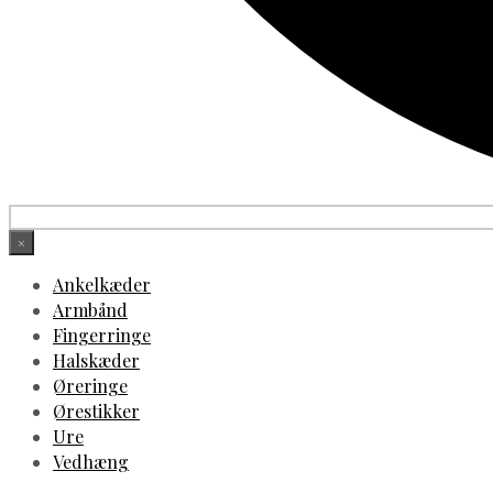
×
Ankelkæder
Armbånd
Fingerringe
Halskæder
Øreringe
Ørestikker
Ure
Vedhæng