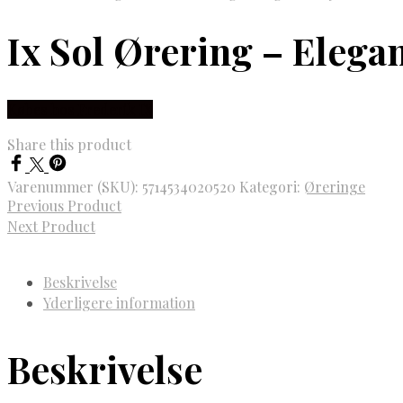
Ix Sol Ørering – Elega
Købes hos Frederik IX
Share this product
Varenummer (SKU):
5714534020520
Kategori:
Øreringe
Previous Product
Next Product
Beskrivelse
Yderligere information
Beskrivelse