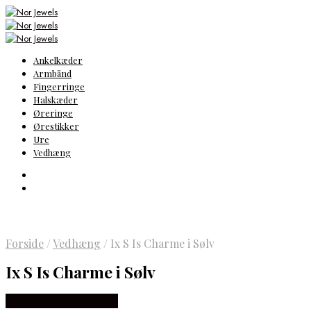
Ankelkæder
Armbånd
Fingerringe
Halskæder
Øreringe
Ørestikker
Ure
Vedhæng
Forside
/
Vedhæng
/
Ix S Is Charme i Sølv
Ix S Is Charme i Sølv
Købes hos Frederik IX