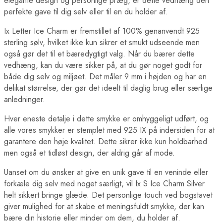
elegante design og personlige præg, er dette vedhæng den
perfekte gave til dig selv eller til en du holder af.
Ix Letter Ice Charm er fremstillet af 100% genanvendt 925
sterling sølv, hvilket ikke kun sikrer et smukt udseende men
også gør det til et bæredygtigt valg. Når du bærer dette
vedhæng, kan du være sikker på, at du gør noget godt for
både dig selv og miljøet. Det måler 9 mm i højden og har en
delikat størrelse, der gør det ideelt til daglig brug eller særlige
anledninger.
Hver eneste detalje i dette smykke er omhyggeligt udført, og
alle vores smykker er stemplet med 925 IX på indersiden for at
garantere den høje kvalitet. Dette sikrer ikke kun holdbarhed
men også et tidløst design, der aldrig går af mode.
Uanset om du ønsker at give en unik gave til en veninde eller
forkæle dig selv med noget særligt, vil Ix S Ice Charm Silver
helt sikkert bringe glæde. Det personlige touch ved bogstavet
giver mulighed for at skabe et meningsfuldt smykke, der kan
bære din historie eller minder om dem, du holder af.