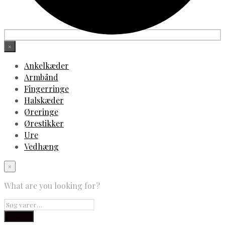
×
Ankelkæder
Armbånd
Fingerringe
Halskæder
Øreringe
Ørestikker
Ure
Vedhæng
×
What are you looking for?