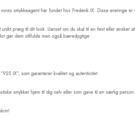
 vores smykkeagent har fundet hos Frederik IX. Disse øreringe er
t unikt præg til dit look. Uanset om du skal til en fest eller ønsker
 blot gør dem stilfulde men også bæredygtige.
25 IX”, som garanterer kvalitet og autenticitet
tiske smykker hjem til dig selv eller som gave til en særlig person.
krin!