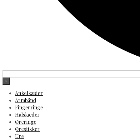
×
Ankelkæder
Armbånd
Fingerringe
Halskæder
Øreringe
Ørestikker
Ure