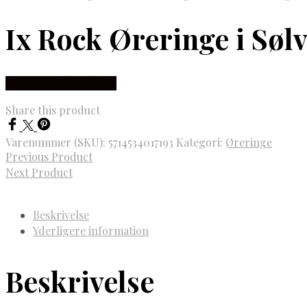
Ix Rock Øreringe i Sø
Købes hos Frederik IX
Share this product
Varenummer (SKU):
5714534017193
Kategori:
Øreringe
Previous Product
Next Product
Beskrivelse
Yderligere information
Beskrivelse