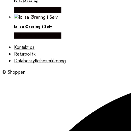
Ix G Ørering
Købes hos Frederik IX
Ix Isa Ørering i Sølv
Købes hos Frederik IX
Kontakt os
Returpolitik
Databeskyttelseserklæring
© Shoppen