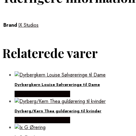
Brand
IX Studios
Relaterede varer
Dyrbergkern Louise Sølvøreringe til Dame
Købes hos Dyrberg/Kern
Dyrberg/Kern Thea guldørering til kvinder
Købes hos Dyrberg/Kern