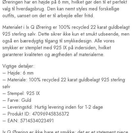
Øreringen har en højde på 6 mm, hvilket gør den til et perfekt
valg til hverdagsbrug. Den kan nemt styles med forskellige
outfits, uanset om det er til arbejde eller fritid.
Materialet i Ix Q Ørering er 100% recycled 22 karat guldbelagt
925 sterling sølv. Dette sikrer ikke kun et smukt udseende, men
også en bæredygtig tilgang til smykkedesign. Alle vores
smykker er stemplet med 925 IX på indersiden, hvilket
garanterer kvaliteten og ægtheden af materialerne.
Vigtige detaljer:
– Højde: 6 mm
– Materiale: 100% recycled 22 karat guldbelagt 925 sterling
sølv
– Stempel: 925 IX
– Farve: Guld
– Leveringstid: Hurtig levering inden for 1-2 dage
– Produkt ID: 47096945836372
– EAN: 5714534023491
Ix Q Ørering er ikke bare et smykke; det er et statement piece,