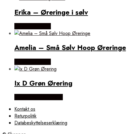
Erika – Øreringe i sølv
Købes hos Evena
Amelia – Små Sølv Hoop Øreringe
Købes hos Evena
Ix D Grøn Ørering
Købes hos Frederik IX
Kontakt os
Returpolitik
Databeskyttelseserklæring