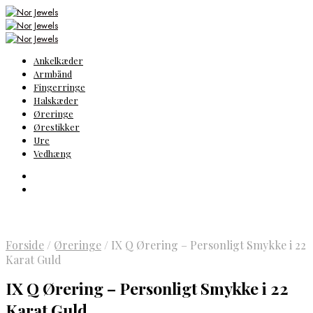
Ankelkæder
Armbånd
Fingerringe
Halskæder
Øreringe
Ørestikker
Ure
Vedhæng
Forside
/
Øreringe
/
IX Q Ørering – Personligt Smykke i 22
Karat Guld
IX Q Ørering – Personligt Smykke i 22
Karat Guld