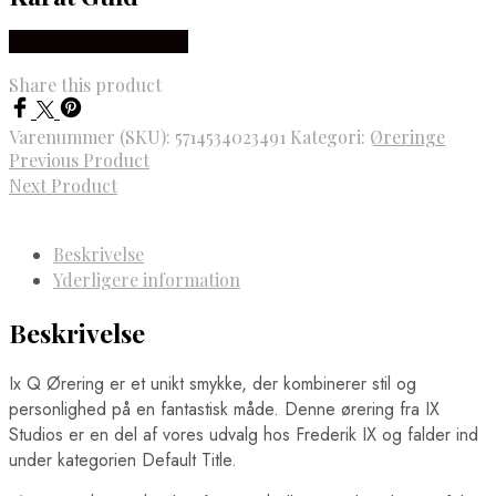
Købes hos Frederik IX
Share this product
Varenummer (SKU):
5714534023491
Kategori:
Øreringe
Previous Product
Next Product
Beskrivelse
Yderligere information
Beskrivelse
Ix Q Ørering er et unikt smykke, der kombinerer stil og
personlighed på en fantastisk måde. Denne ørering fra IX
Studios er en del af vores udvalg hos Frederik IX og falder ind
under kategorien Default Title.