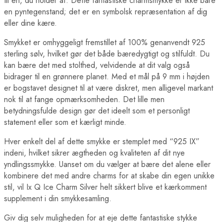
til en, du holder af. Dette fantastiske charmsmykke er ikke bare
en pyntegenstand; det er en symbolsk repræsentation af dig
eller dine kære.
Smykket er omhyggeligt fremstillet af 100% genanvendt 925
sterling sølv, hvilket gør det både bæredygtigt og stilfuldt. Du
kan bære det med stolthed, velvidende at dit valg også
bidrager til en grønnere planet. Med et mål på 9 mm i højden
er bogstavet designet til at være diskret, men alligevel markant
nok til at fange opmærksomheden. Det lille men
betydningsfulde design gør det ideelt som et personligt
statement eller som et kærligt minde.
Hver enkelt del af dette smykke er stemplet med “925 IX”
indeni, hvilket sikrer ægtheden og kvaliteten af dit nye
yndlingssmykke. Uanset om du vælger at bære det alene eller
kombinere det med andre charms for at skabe din egen unikke
stil, vil Ix Q Ice Charm Silver helt sikkert blive et kærkomment
supplement i din smykkesamling.
Giv dig selv muligheden for at eje dette fantastiske stykke