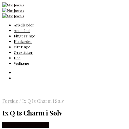
Ankelkæder
Armbånd
Fingerringe
Halskæder
Øreringe
Ørestikker
Ure
Vedhæng
Forside
/
Ix Q Is Charm i Sølv
Ix Q Is Charm i Sølv
Købes hos Frederik IX