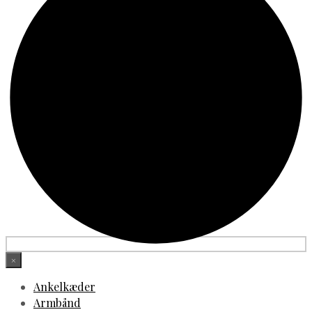
×
Ankelkæder
Armbånd