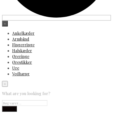
×
Ankelkæder
Armbånd
Fingerringe
Halskæder
Øreringe
Ørestikker
Ure
Vedhæng
×
What are you looking for?