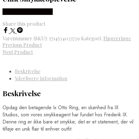
Købes hos Frederik IX
Share this product
Varenummer (SKU):
5714534023729
Kategori:
Fingerringe
Previous Product
Next Product
Beskrivelse
Yderligere information
Beskrivelse
Opdag den betagende Ix Otto Ring, en skønhed fra IX
Studios, som vores smykkeagent har fundet hos Frederik IX.
Denne ring er ikke bare et smykke; det er et statement, der vil
tilføje en unik flair til enhver outfit.