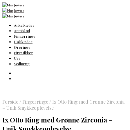
Ankelkæder
Armbånd
Fingerringe
Halskæder
Øreringe
Ørestikker
Ure
Vedhæng
Forside
/
Fingerringe
/
Ix Otto Ring med Grønne Zirconia
– Unik Smykkeoplevelse
Ix Otto Ring med Grønne Zirconia –
Unik Smykkeoplevelse