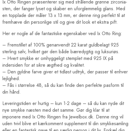
Ix Otto Ringen præsenterer sig med strålende grønne zirconia-
sten, der fanger lyset og skaber en uforglemmelig glans. Med
en topplade der måler 13 x 13 mm, er denne ring perfekt til at
fremhæve din personlige stil og give dit look et ekstra pift.
Her er nogle af de fantastiske egenskaber ved Ix Otto Ring:
– Fremstillet af 100% genanvendt 22 karat guldbelagt 925
sterling sølv, hvilket gør den både bæredygtig og luksuriøs.
– Hvert smykke er omhyggeligt stemplet med 925 IX på
indersiden for at sikre ægthed og kvalitet.
– Den gyldne farve giver et tidløst udtryk, der passer til enhver
lejlighed.
– Fås i størrelse 48, så du kan finde den perfekte pasform til
din hånd.
Leveringstiden er hurtig – kun 1-2 dage – så du kan nyde dit
nye smykke næsten med det samme. Gør dig klar til at
imponere med Ix Otto Ringen fra Jewelbox.dk. Denne ring vil
uden tvivl blive et kærkomment supplement til din smykkesamling
eller en fantastisk gave til en særlig person i dit liv. Forkæl dig