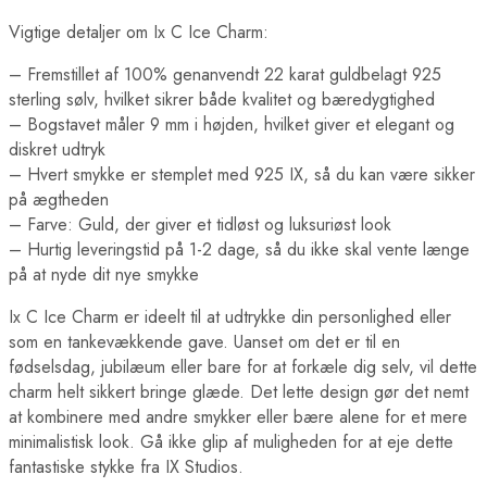
Vigtige detaljer om Ix C Ice Charm:
– Fremstillet af 100% genanvendt 22 karat guldbelagt 925
sterling sølv, hvilket sikrer både kvalitet og bæredygtighed
– Bogstavet måler 9 mm i højden, hvilket giver et elegant og
diskret udtryk
– Hvert smykke er stemplet med 925 IX, så du kan være sikker
på ægtheden
– Farve: Guld, der giver et tidløst og luksuriøst look
– Hurtig leveringstid på 1-2 dage, så du ikke skal vente længe
på at nyde dit nye smykke
Ix C Ice Charm er ideelt til at udtrykke din personlighed eller
som en tankevækkende gave. Uanset om det er til en
fødselsdag, jubilæum eller bare for at forkæle dig selv, vil dette
charm helt sikkert bringe glæde. Det lette design gør det nemt
at kombinere med andre smykker eller bære alene for et mere
minimalistisk look. Gå ikke glip af muligheden for at eje dette
fantastiske stykke fra IX Studios.