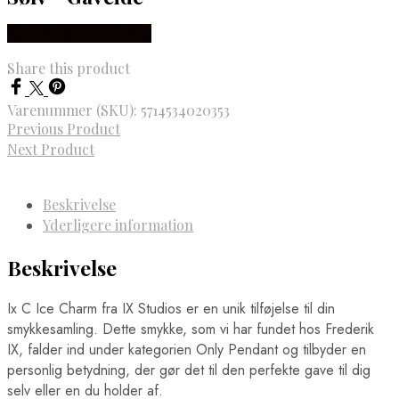
Købes hos Frederik IX
Share this product
Varenummer (SKU):
5714534020353
Previous Product
Next Product
Beskrivelse
Yderligere information
Beskrivelse
Ix C Ice Charm fra IX Studios er en unik tilføjelse til din
smykkesamling. Dette smykke, som vi har fundet hos Frederik
IX, falder ind under kategorien Only Pendant og tilbyder en
personlig betydning, der gør det til den perfekte gave til dig
selv eller en du holder af.