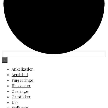
×
Ankelkæder
Armbånd
Fingerringe
Halskæder
Øreringe
Ørestikker
Ure
Vedhæng