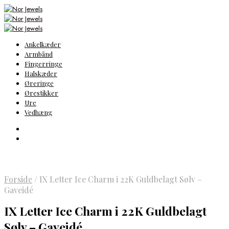
Ankelkæder
Armbånd
Fingerringe
Halskæder
Øreringe
Ørestikker
Ure
Vedhæng
Forside
/
IX Letter Ice Charm i 22K Guldbelagt Sølv –
Gaveidé
IX Letter Ice Charm i 22K Guldbelagt
Sølv – Gaveidé