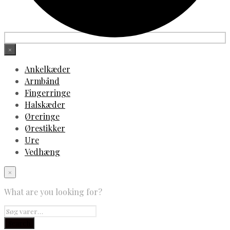
×
Ankelkæder
Armbånd
Fingerringe
Halskæder
Øreringe
Ørestikker
Ure
Vedhæng
×
What are you looking for?