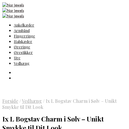
Ankelkæder
Armbånd
Fingerringe
Halskæder
Øreringe
Ørestikker
Ure
Vedhæng
Forside
/
Vedhæng
/
Ix L Bogstav Charm i Sølv – Unikt
Smykke til Dit Look
Ix L Bogstav Charm i Sølv – Unikt
Smykke til Dit Look