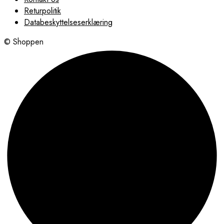
Returpolitik
Databeskyttelseserklæring
© Shoppen