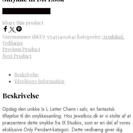
Købes hos Frederik IX
Share this product
Varenummer (SKU):
5714534011641
Kategorier:
Armbånd
,
Vedhæng
Previous Product
Next Product
Beskrivelse
Yderligere information
Beskrivelse
Opdag den unikke Ix L Letter Charm i sølv, en fantastisk
tilføjelse til din smykkesamling. Hos Jewelbox.dk er vi stolte af at
præsentere dette smykke fra IX Studios, som er en del af vores
eksklusive Only Pendant-kategori. Dette vedhæng giver dig