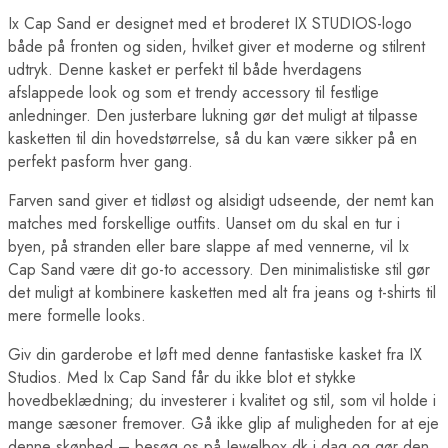
Ix Cap Sand er designet med et broderet IX STUDIOS-logo
både på fronten og siden, hvilket giver et moderne og stilrent
udtryk. Denne kasket er perfekt til både hverdagens
afslappede look og som et trendy accessory til festlige
anledninger. Den justerbare lukning gør det muligt at tilpasse
kasketten til din hovedstørrelse, så du kan være sikker på en
perfekt pasform hver gang.
Farven sand giver et tidløst og alsidigt udseende, der nemt kan
matches med forskellige outfits. Uanset om du skal en tur i
byen, på stranden eller bare slappe af med vennerne, vil Ix
Cap Sand være dit go-to accessory. Den minimalistiske stil gør
det muligt at kombinere kasketten med alt fra jeans og t-shirts til
mere formelle looks.
Giv din garderobe et løft med denne fantastiske kasket fra IX
Studios. Med Ix Cap Sand får du ikke blot et stykke
hovedbeklædning; du investerer i kvalitet og stil, som vil holde i
mange sæsoner fremover. Gå ikke glip af muligheden for at eje
denne skønhed – besøg os på Jewelbox.dk i dag og gør den