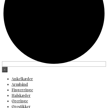
×
Ankelkæder
Armbånd
Fingerringe
Halskæder
Øreringe
Ørestikker