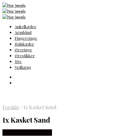
Ankelkæder
Armbånd
Fingerringe
Halskæder
Øreringe
Ørestikker
Ure
Vedhæng
Forside
/
Ix Kasket Sand
Ix Kasket Sand
Købes hos Frederik IX