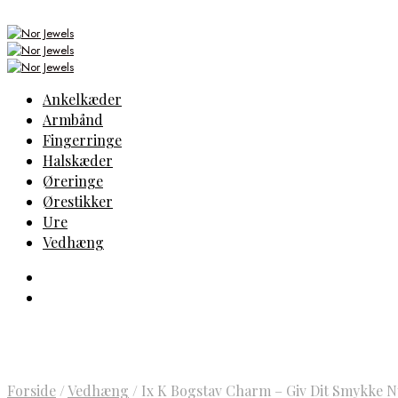
Ankelkæder
Armbånd
Fingerringe
Halskæder
Øreringe
Ørestikker
Ure
Vedhæng
Forside
/
Vedhæng
/
Ix K Bogstav Charm – Giv Dit Smykke N