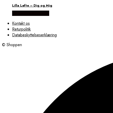
Lilla Løfte – Dig og Mig
Købes hos Øndig.dk
Kontakt os
Returpolitik
Databeskyttelseserklæring
© Shoppen