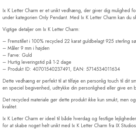
Ix K Letter Charm er et unikt vedhæng, der giver dig mulighed fo
under kategorien Only Pendant. Med Ix K Letter Charm kan du s
Vigtige detaljer om Ix K Letter Charm:
– Fremstillet i 100% recycled 22 karat guldbelagt 925 sterling sø
– Måler 9 mm i højden
– Farve: Guld
– Hurtig leveringstid på 1-2 dage
– Produkt ID: 40701540237491, EAN: 5714534011634
Dette vedhæng er perfekt til at tilføje en personlig touch til d
en speciel begivenhed, udtrykke din personlighed eller give en b
Det recycled materiale gør dette produkt ikke kun smukt, men og
kvalitet.
Ix K Letter Charm er ideel til både hverdag og festlige lejligh
for at skabe noget helt unikt med Ix K Letter Charm fra IX Studios