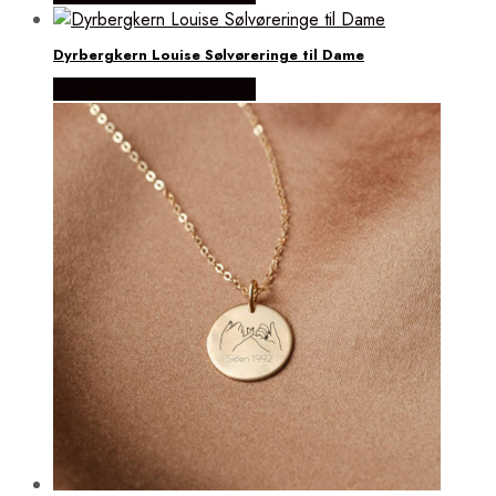
Dyrbergkern Louise Sølvøreringe til Dame
Købes hos Dyrberg/Kern