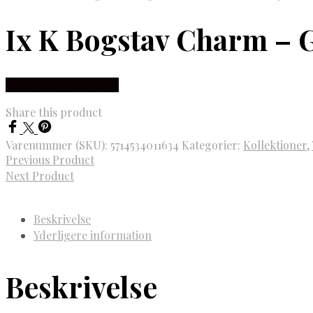
Ix K Bogstav Charm – 
Købes hos Frederik IX
Share this product
Varenummer (SKU):
5714534011634
Kategorier:
Kollektioner
,
Previous Product
Next Product
Beskrivelse
Yderligere information
Beskrivelse