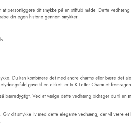
r at personliggøre dit smykke på en stilfuld måde. Dette vedhæng er
kabe din egen historie gennem smykker.
lv
it smykke. Du kan kombinere det med andre charms eller bære det al
etydningsfuld gave til en elsket, er Ix K Letter Charm et fremrage
så bæredygtigt. Ved at vælge dette vedhæng bidrager du til en me
eder. Giv dit smykke liv med dette elegante vedhæng, der vil være
.