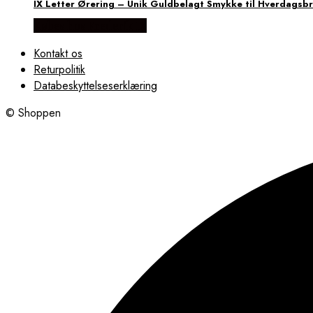
IX Letter Ørering – Unik Guldbelagt Smykke til Hverdagsb
Købes hos Frederik IX
Kontakt os
Returpolitik
Databeskyttelseserklæring
© Shoppen