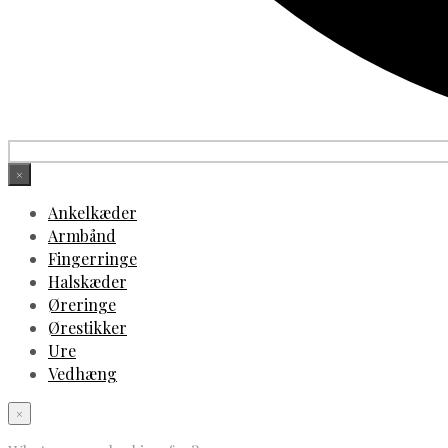
×
Ankelkæder
Armbånd
Fingerringe
Halskæder
Øreringe
Ørestikker
Ure
Vedhæng
×