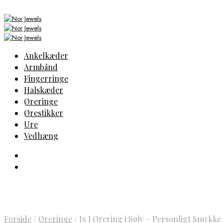
Ankelkæder
Armbånd
Fingerringe
Halskæder
Øreringe
Ørestikker
Ure
Vedhæng
Forside
/
Øreringe
/
Ix J Ørering i Sølv – Personligt Smykke