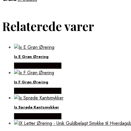
Relaterede varer
Ix E Grøn Ørering
Købes hos Frederik IX
Ix F Grøn Ørering
Købes hos Frederik IX
Ix Sprøde Kantsmykker
Købes hos Frederik IX