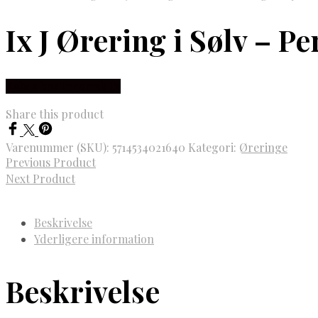
Ix J Ørering i Sølv – 
Købes hos Frederik IX
Share this product
Varenummer (SKU):
5714534021640
Kategori:
Øreringe
Previous Product
Next Product
Beskrivelse
Yderligere information
Beskrivelse