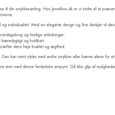
else til din smykkesamling. Hos Jewelbox.dk er vi stolte af at præse
ennerne.
il og individualitet. Med sin elegante design og fine detaljer vil 
hverdagsbrug og festlige anledninger.
r bæredygtigt og holdbart.
kræfter dens høje kvalitet og ægthed.
ok. Den kan nemt styles med andre smykker eller bæres alene for et 
ne ører med denne fantastiske ørepynt. Gå ikke glip af muligheden 