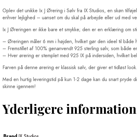
Oplev det unikke Ix J Ørering i Sølv fra IX Studios, en skøn tilføj
enhver lejlighed – uanset om du skal på arbejde eller ud med v
Ix J Øreringen er ikke bare et smykke; den er en erklæring om st
– Øreringen måler 6 mm i højden, hvilket gør den ideel til både 
– Fremstillet af 100% genanvendt 925 sterling sølv, som både e
– Hver ørering er stemplet med 925 IX på indersiden, hvilket be
Farven på denne ørering er klassisk sølv, der giver et tidløst lo
Med en hurtig leveringstid på kun 1-2 dage kan du snart pryde di
skinne igennem!
Yderligere information
Brand
IX Studios