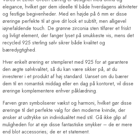
elegance, hvilket gør dem ideelle til både hverdagens aktiviteter
og festlige begivenheder. Med en højde på 6 mm er disse
øreringe perfekte til at give dit look et subtilt, men alligevel
iøjnefaldende touch. De grønne zirconia sten tilfører et friskt
og livligt element, der fanger lyset på smukkeste vis, mens det
recycled 925 sterling sølv sikrer både kvalitet og
bæredygtighed.
Hver enkelt ørering er stempleret med 925 for at garantere
den ægte sølvkvalitet, så du kan være sikker på, at du
investerer i et produkt af høj standard. Uanset om du bærer
dem til en romantisk middag eller en dag på kontoret, vil disse
øreringe komplementere enhver påklædning.
Farven grøn symboliserer vækst og harmoni, hvilket gør disse
øreringe til det perfekte valg for den moderne kvinde, der
ønsker at udtrykke sin individualitet med stil. Gå ikke glip af
muligheden for at eje disse fantastiske smykker – de er mere
end blot accessories; de er et statement.