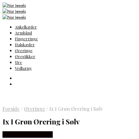
Ankelkæder
Armbånd
Fingerringe
Halskæder
Øreringe
Ørestikker
Ure
Vedhæng
Forside
/
Øreringe
/
Ix I Grøn Ørering i Sølv
Ix I Grøn Ørering i Sølv
Købes hos Frederik IX