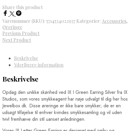
Share this product
Varenummer (SKU):
5714534022937
Kategorier:
Accessories
,
Øreringe
Previous Product
Next Product
Beskrivelse
Yderligere information
Beskrivelse
Opdag den unikke skønhed ved IX I Green Earring Silver fra IX
Studios, som vores smykkeagent har nøje udvalgt til dig her hos
Jewelbox.dk. Disse øreringe er ikke bare smykker; de er en
udsøgt tilføjelse til enhver kvindes smykkesamling og vil uden
tvivl fremhæve din stil uanset anledningen.
Vores IX Letter Green Earring er designet med omhu og