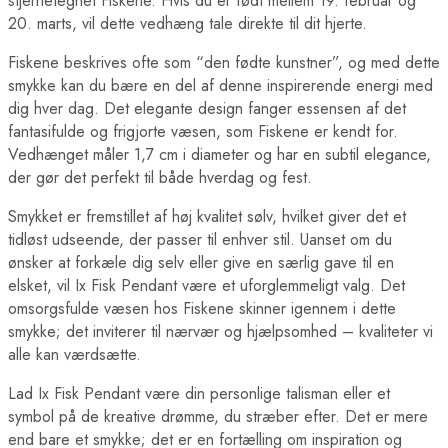
stjernetegnet Fiskene. Hvis du er født mellem 19. februar og
20. marts, vil dette vedhæng tale direkte til dit hjerte.
Fiskene beskrives ofte som “den fødte kunstner”, og med dette
smykke kan du bære en del af denne inspirerende energi med
dig hver dag. Det elegante design fanger essensen af det
fantasifulde og frigjorte væsen, som Fiskene er kendt for.
Vedhænget måler 1,7 cm i diameter og har en subtil elegance,
der gør det perfekt til både hverdag og fest.
Smykket er fremstillet af høj kvalitet sølv, hvilket giver det et
tidløst udseende, der passer til enhver stil. Uanset om du
ønsker at forkæle dig selv eller give en særlig gave til en
elsket, vil Ix Fisk Pendant være et uforglemmeligt valg. Det
omsorgsfulde væsen hos Fiskene skinner igennem i dette
smykke; det inviterer til nærvær og hjælpsomhed – kvaliteter vi
alle kan værdsætte.
Lad Ix Fisk Pendant være din personlige talisman eller et
symbol på de kreative drømme, du stræber efter. Det er mere
end bare et smykke; det er en fortælling om inspiration og