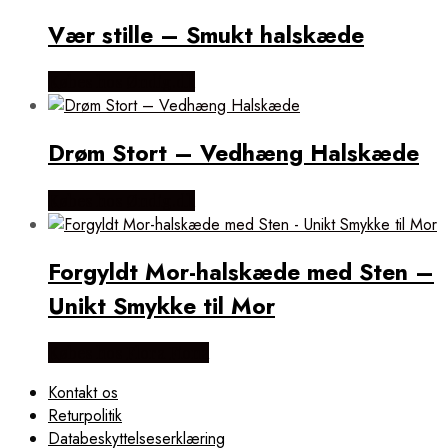
Vær stille – Smukt halskæde
Købes hos Øndig.dk
Drøm Stort – Vedhæng Halskæde
Købes hos Øndig.dk
Forgyldt Mor-halskæde med Sten –
Unikt Smykke til Mor
Købes hos Flora Fiona
Kontakt os
Returpolitik
Databeskyttelseserklæring