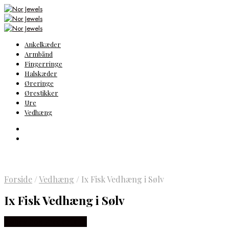
Ankelkæder
Armbånd
Fingerringe
Halskæder
Øreringe
Ørestikker
Ure
Vedhæng
Forside
/
Vedhæng
/
Ix Fisk Vedhæng i Sølv
Ix Fisk Vedhæng i Sølv
Købes hos Frederik IX