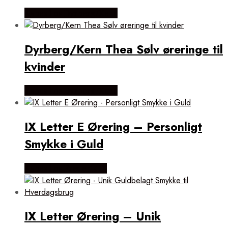
Købes hos Dyrberg/Kern
Dyrberg/Kern Thea Sølv øreringe til
kvinder
Købes hos Dyrberg/Kern
IX Letter E Ørering – Personligt
Smykke i Guld
Købes hos Frederik IX
IX Letter Ørering – Unik