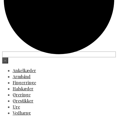
×
Ankelkæder
Armbånd
Fingerringe
Halskæder
Øreringe
Ørestikker
Ure
Vedhæng