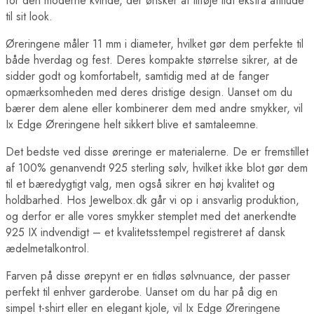
for den moderne kvinde, der ønsker at tilføje lidt ekstra attitude
til sit look.
Øreringene måler 11 mm i diameter, hvilket gør dem perfekte til
både hverdag og fest. Deres kompakte størrelse sikrer, at de
sidder godt og komfortabelt, samtidig med at de fanger
opmærksomheden med deres dristige design. Uanset om du
bærer dem alene eller kombinerer dem med andre smykker, vil
Ix Edge Øreringene helt sikkert blive et samtaleemne.
Det bedste ved disse øreringe er materialerne. De er fremstillet
af 100% genanvendt 925 sterling sølv, hvilket ikke blot gør dem
til et bæredygtigt valg, men også sikrer en høj kvalitet og
holdbarhed. Hos Jewelbox.dk går vi op i ansvarlig produktion,
og derfor er alle vores smykker stemplet med det anerkendte
925 IX indvendigt – et kvalitetsstempel registreret af dansk
ædelmetalkontrol.
Farven på disse ørepynt er en tidløs sølvnuance, der passer
perfekt til enhver garderobe. Uanset om du har på dig en
simpel t-shirt eller en elegant kjole, vil Ix Edge Øreringene