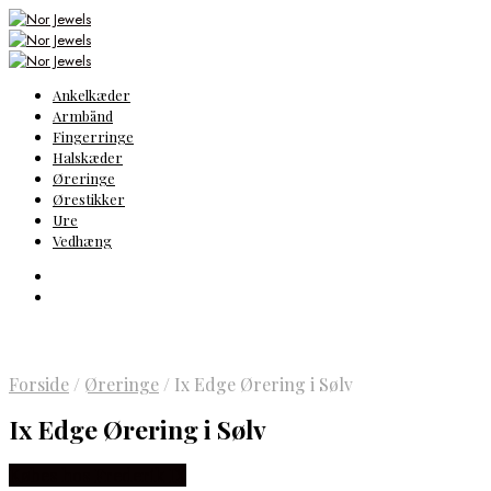
Ankelkæder
Armbånd
Fingerringe
Halskæder
Øreringe
Ørestikker
Ure
Vedhæng
Forside
/
Øreringe
/
Ix Edge Ørering i Sølv
Ix Edge Ørering i Sølv
Købes hos Frederik IX