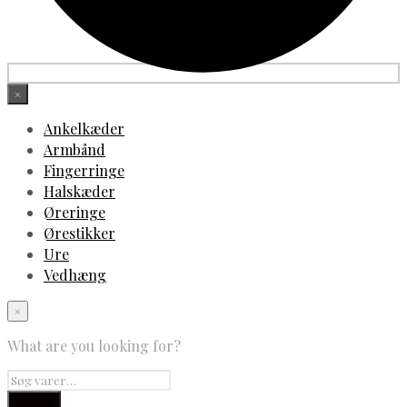
×
Ankelkæder
Armbånd
Fingerringe
Halskæder
Øreringe
Ørestikker
Ure
Vedhæng
×
What are you looking for?