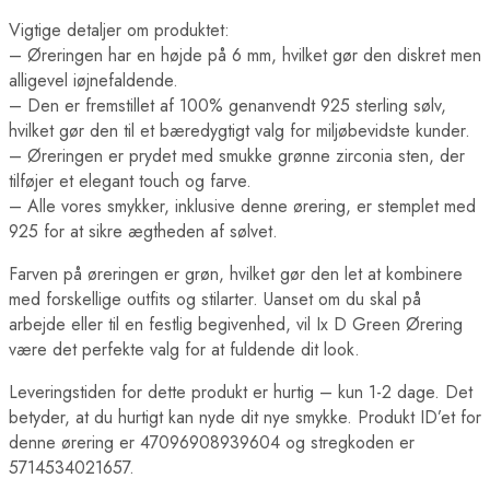
Vigtige detaljer om produktet:
– Øreringen har en højde på 6 mm, hvilket gør den diskret men
alligevel iøjnefaldende.
– Den er fremstillet af 100% genanvendt 925 sterling sølv,
hvilket gør den til et bæredygtigt valg for miljøbevidste kunder.
– Øreringen er prydet med smukke grønne zirconia sten, der
tilføjer et elegant touch og farve.
– Alle vores smykker, inklusive denne ørering, er stemplet med
925 for at sikre ægtheden af sølvet.
Farven på øreringen er grøn, hvilket gør den let at kombinere
med forskellige outfits og stilarter. Uanset om du skal på
arbejde eller til en festlig begivenhed, vil Ix D Green Ørering
være det perfekte valg for at fuldende dit look.
Leveringstiden for dette produkt er hurtig – kun 1-2 dage. Det
betyder, at du hurtigt kan nyde dit nye smykke. Produkt ID’et for
denne ørering er 47096908939604 og stregkoden er
5714534021657.