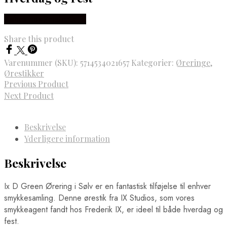
Købes hos Frederik IX
Share this product
Varenummer (SKU):
5714534021657
Kategorier:
Øreringe
,
Ørestikker
Previous Product
Next Product
Beskrivelse
Yderligere information
Beskrivelse
Ix D Green Ørering i Sølv er en fantastisk tilføjelse til enhver
smykkesamling. Denne ørestik fra IX Studios, som vores
smykkeagent fandt hos Frederik IX, er ideel til både hverdag og
fest.