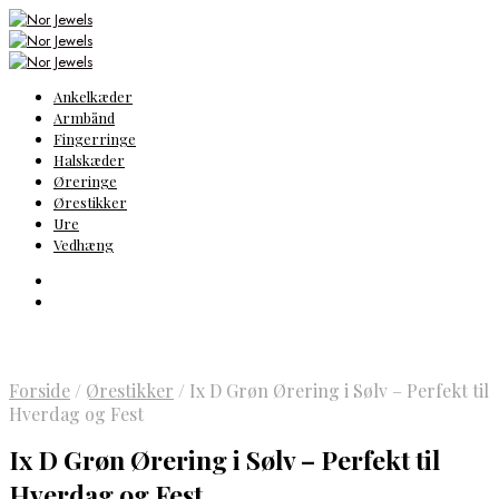
Ankelkæder
Armbånd
Fingerringe
Halskæder
Øreringe
Ørestikker
Ure
Vedhæng
Forside
/
Ørestikker
/
Ix D Grøn Ørering i Sølv – Perfekt til
Hverdag og Fest
Ix D Grøn Ørering i Sølv – Perfekt til
Hverdag og Fest