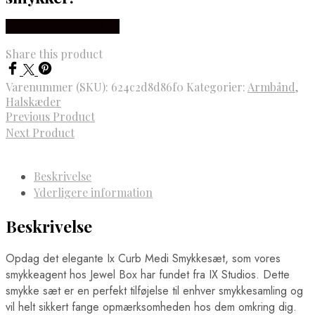
Købes hos Frederik IX
Share this product
Varenummer (SKU):
624c2d8d86f0
Kategorier:
Armbånd
,
Halskæder
Previous Product
Next Product
Beskrivelse
Yderligere information
Beskrivelse
Opdag det elegante Ix Curb Medi Smykkesæt, som vores
smykkeagent hos Jewel Box har fundet fra IX Studios. Dette
smykke sæt er en perfekt tilføjelse til enhver smykkesamling og
vil helt sikkert fange opmærksomheden hos dem omkring dig.