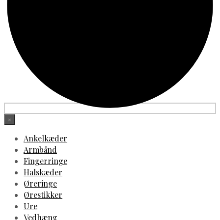
×
Ankelkæder
Armbånd
Fingerringe
Halskæder
Øreringe
Ørestikker
Ure
Vedhæng