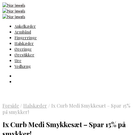
Ankelkæder
Armbånd
Fingerringe
Halskæder
Øreringe
Ørestikker
Ure
Vedhæng
Forside
/
Halskæder
/
Ix Curb Medi Smykkesæt – Spar 15%
på smykker!
Ix Curb Medi Smykkesæt – Spar 15% på
smykker!