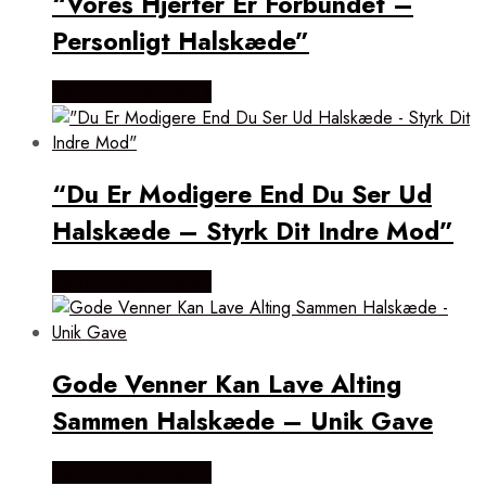
“Vores Hjerter Er Forbundet –
Personligt Halskæde”
Købes hos Øndig.dk
“Du Er Modigere End Du Ser Ud
Halskæde – Styrk Dit Indre Mod”
Købes hos Øndig.dk
Gode Venner Kan Lave Alting
Sammen Halskæde – Unik Gave
Købes hos Øndig.dk