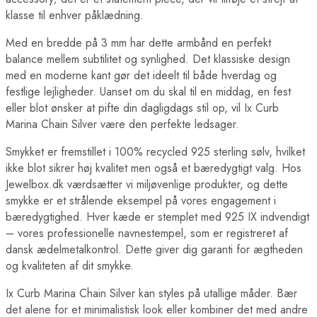
klasse til enhver påklædning.
Med en bredde på 3 mm har dette armbånd en perfekt
balance mellem subtilitet og synlighed. Det klassiske design
med en moderne kant gør det ideelt til både hverdag og
festlige lejligheder. Uanset om du skal til en middag, en fest
eller blot ønsker at pifte din dagligdags stil op, vil Ix Curb
Marina Chain Silver være den perfekte ledsager.
Smykket er fremstillet i 100% recycled 925 sterling sølv, hvilket
ikke blot sikrer høj kvalitet men også et bæredygtigt valg. Hos
Jewelbox.dk værdsætter vi miljøvenlige produkter, og dette
smykke er et strålende eksempel på vores engagement i
bæredygtighed. Hver kæde er stemplet med 925 IX indvendigt
– vores professionelle navnestempel, som er registreret af
dansk ædelmetalkontrol. Dette giver dig garanti for ægtheden
og kvaliteten af dit smykke.
Ix Curb Marina Chain Silver kan styles på utallige måder. Bær
det alene for et minimalistisk look eller kombiner det med andre