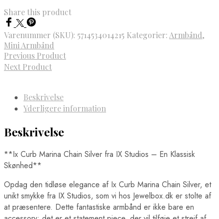
Share this product
Varenummer (SKU):
5714534014215
Kategorier:
Armbånd
,
Mini Armbånd
Previous Product
Next Product
Beskrivelse
Yderligere information
Beskrivelse
**Ix Curb Marina Chain Silver fra IX Studios – En Klassisk
Skønhed**
Opdag den tidløse elegance af Ix Curb Marina Chain Silver, et
unikt smykke fra IX Studios, som vi hos Jewelbox.dk er stolte af
at præsentere. Dette fantastiske armbånd er ikke bare en
accessory; det er et statement piece, der vil tilføje et strejf af