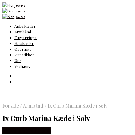
Ankelkæder
Armbånd
Fingerringe
Halskæder
Øreringe
Ørestikker
Ure
Vedhæng
Forside
/
Armbånd
/
Ix Curb Marina Kæde i Sølv
Ix Curb Marina Kæde i Sølv
Købes hos Frederik IX