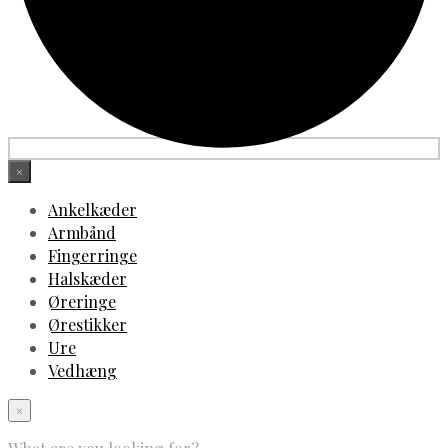
×
Ankelkæder
Armbånd
Fingerringe
Halskæder
Øreringe
Ørestikker
Ure
Vedhæng
×