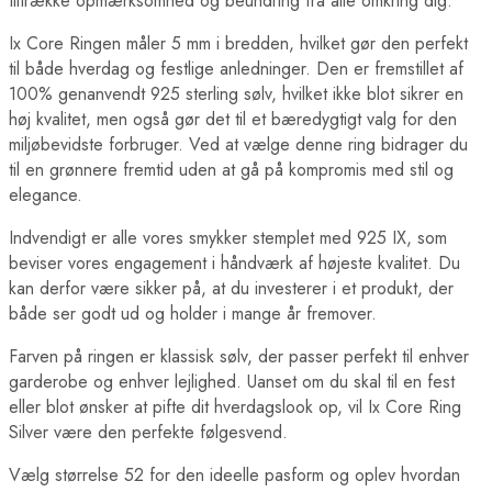
tiltrække opmærksomhed og beundring fra alle omkring dig.
Ix Core Ringen måler 5 mm i bredden, hvilket gør den perfekt
til både hverdag og festlige anledninger. Den er fremstillet af
100% genanvendt 925 sterling sølv, hvilket ikke blot sikrer en
høj kvalitet, men også gør det til et bæredygtigt valg for den
miljøbevidste forbruger. Ved at vælge denne ring bidrager du
til en grønnere fremtid uden at gå på kompromis med stil og
elegance.
Indvendigt er alle vores smykker stemplet med 925 IX, som
beviser vores engagement i håndværk af højeste kvalitet. Du
kan derfor være sikker på, at du investerer i et produkt, der
både ser godt ud og holder i mange år fremover.
Farven på ringen er klassisk sølv, der passer perfekt til enhver
garderobe og enhver lejlighed. Uanset om du skal til en fest
eller blot ønsker at pifte dit hverdagslook op, vil Ix Core Ring
Silver være den perfekte følgesvend.
Vælg størrelse 52 for den ideelle pasform og oplev hvordan