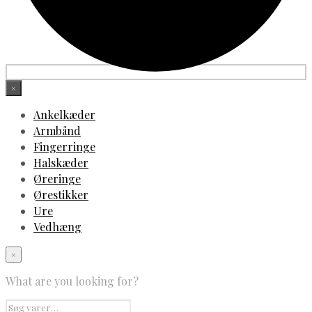
×
Ankelkæder
Armbånd
Fingerringe
Halskæder
Øreringe
Ørestikker
Ure
Vedhæng
×
What are you looking for?