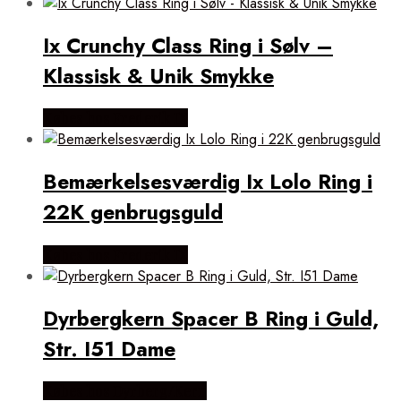
Ix Crunchy Class Ring i Sølv –
Klassisk & Unik Smykke
Købes hos Frederik IX
Bemærkelsesværdig Ix Lolo Ring i
22K genbrugsguld
Købes hos Frederik IX
Dyrbergkern Spacer B Ring i Guld,
Str. I51 Dame
Købes hos Dyrberg/Kern