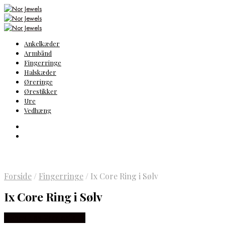
Ankelkæder
Armbånd
Fingerringe
Halskæder
Øreringe
Ørestikker
Ure
Vedhæng
Forside
/
Fingerringe
/
Ix Core Ring i Sølv
Ix Core Ring i Sølv
Købes hos Frederik IX