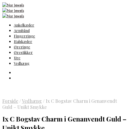
Ankelkæder
Armbånd
Fingerringe
Halskæder
Øreringe
Ørestikker
Ure
Vedhæng
Forside
/
Vedhæng
/
Ix C Bogstav Charm i Genanvendt
Guld – Unikt Smykke
Ix C Bogstav Charm i Genanvendt Guld –
Unikt Smykke