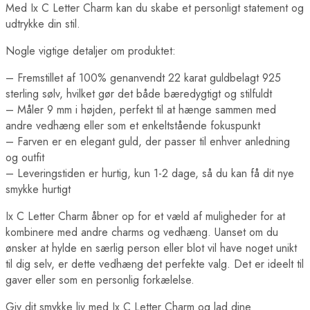
Med Ix C Letter Charm kan du skabe et personligt statement og
udtrykke din stil.
Nogle vigtige detaljer om produktet:
– Fremstillet af 100% genanvendt 22 karat guldbelagt 925
sterling sølv, hvilket gør det både bæredygtigt og stilfuldt
– Måler 9 mm i højden, perfekt til at hænge sammen med
andre vedhæng eller som et enkeltstående fokuspunkt
– Farven er en elegant guld, der passer til enhver anledning
og outfit
– Leveringstiden er hurtig, kun 1-2 dage, så du kan få dit nye
smykke hurtigt
Ix C Letter Charm åbner op for et væld af muligheder for at
kombinere med andre charms og vedhæng. Uanset om du
ønsker at hylde en særlig person eller blot vil have noget unikt
til dig selv, er dette vedhæng det perfekte valg. Det er ideelt til
gaver eller som en personlig forkælelse.
Giv dit smykke liv med Ix C Letter Charm og lad dine