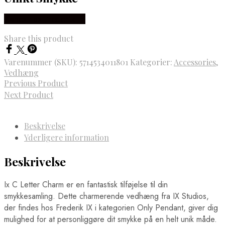
Købes hos Frederik IX
Share this product
Varenummer (SKU):
5714534011801
Kategorier:
Accessories
,
Vedhæng
Previous Product
Next Product
Beskrivelse
Yderligere information
Beskrivelse
Ix C Letter Charm er en fantastisk tilføjelse til din
smykkesamling. Dette charmerende vedhæng fra IX Studios,
der findes hos Frederik IX i kategorien Only Pendant, giver dig
mulighed for at personliggøre dit smykke på en helt unik måde.