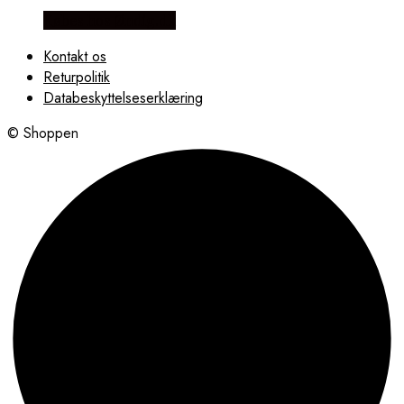
Købes hos Øndig.dk
Kontakt os
Returpolitik
Databeskyttelseserklæring
© Shoppen