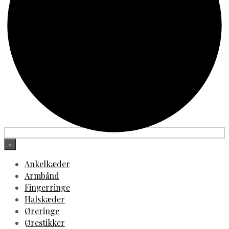
×
Ankelkæder
Armbånd
Fingerringe
Halskæder
Øreringe
Ørestikker