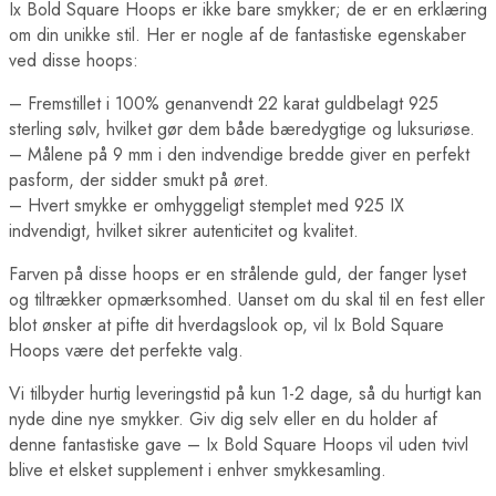
Ix Bold Square Hoops er ikke bare smykker; de er en erklæring
om din unikke stil. Her er nogle af de fantastiske egenskaber
ved disse hoops:
– Fremstillet i 100% genanvendt 22 karat guldbelagt 925
sterling sølv, hvilket gør dem både bæredygtige og luksuriøse.
– Målene på 9 mm i den indvendige bredde giver en perfekt
pasform, der sidder smukt på øret.
– Hvert smykke er omhyggeligt stemplet med 925 IX
indvendigt, hvilket sikrer autenticitet og kvalitet.
Farven på disse hoops er en strålende guld, der fanger lyset
og tiltrækker opmærksomhed. Uanset om du skal til en fest eller
blot ønsker at pifte dit hverdagslook op, vil Ix Bold Square
Hoops være det perfekte valg.
Vi tilbyder hurtig leveringstid på kun 1-2 dage, så du hurtigt kan
nyde dine nye smykker. Giv dig selv eller en du holder af
denne fantastiske gave – Ix Bold Square Hoops vil uden tvivl
blive et elsket supplement i enhver smykkesamling.