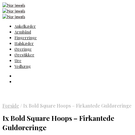
Ankelkæder
Armbånd
Fingerringe
Halskæder
Øreringe
Ørestikker
Ure
Vedhæng
Forside
/
Ix Bold Square Hoops – Firkantede Guldøreringe
Ix Bold Square Hoops – Firkantede
Guldøreringe