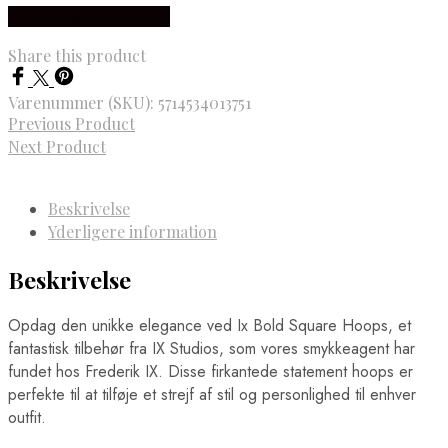
Købes hos Frederik IX
Share this product
Varenummer (SKU):
5714534013751
Previous Product
Next Product
Beskrivelse
Yderligere information
Beskrivelse
Opdag den unikke elegance ved Ix Bold Square Hoops, et
fantastisk tilbehør fra IX Studios, som vores smykkeagent har
fundet hos Frederik IX. Disse firkantede statement hoops er
perfekte til at tilføje et strejf af stil og personlighed til enhver
outfit.