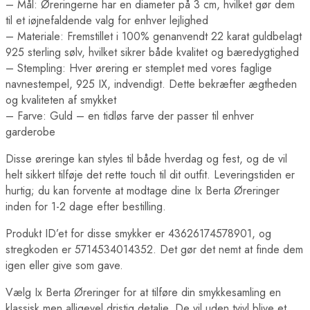
– Mål: Øreringerne har en diameter på 3 cm, hvilket gør dem
til et iøjnefaldende valg for enhver lejlighed
– Materiale: Fremstillet i 100% genanvendt 22 karat guldbelagt
925 sterling sølv, hvilket sikrer både kvalitet og bæredygtighed
– Stempling: Hver ørering er stemplet med vores faglige
navnestempel, 925 IX, indvendigt. Dette bekræfter ægtheden
og kvaliteten af smykket
– Farve: Guld – en tidløs farve der passer til enhver
garderobe
Disse øreringe kan styles til både hverdag og fest, og de vil
helt sikkert tilføje det rette touch til dit outfit. Leveringstiden er
hurtig; du kan forvente at modtage dine Ix Berta Øreringer
inden for 1-2 dage efter bestilling.
Produkt ID’et for disse smykker er 43626174578901, og
stregkoden er 5714534014352. Det gør det nemt at finde dem
igen eller give som gave.
Vælg Ix Berta Øreringer for at tilføre din smykkesamling en
klassisk men alligevel dristig detalje. De vil uden tvivl blive et