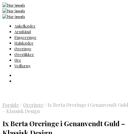
Ankelkæder
Armbånd
Fingerringe
Halskæder
Øreringe
Ørestikker
Ure
Vedhæng
Forside
/
Øreringe
/
Ix Berta Øreringe i Genanvendt Guld
– Klassisk Design
Ix Berta Øreringe i Genanvendt Guld –
Klassisk Design