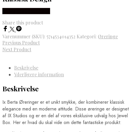
Købes hos Frederik IX
Share this product
Varenummer (SKU):
5714534014352
Kategori:
Øreringe
Previous Product
Next Product
Beskrivelse
Yderligere information
Beskrivelse
Ix Berta Øreringer er et unikt smykke, der kombinerer klassisk
elegance med en moderne attitude. Disse øreringe er designet
af IX Studios og er en del af vores eksklusive udvalg hos Jewel
Box. Her er hvad du skal vide om dette fantastiske produkt: