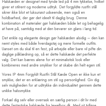
Halskæden er designet med tynde led på 4 mm tykkelse, hvilket
giver et stilrent og moderne udtryk. Det forgyldte rustfri stål
sikrer ikke blot et luksuriøst udseende, men også en
holdbarhed, der gør det ideelt til daglig brug. Denne
kombination af materialer gør halskæden både let og behagelig
at have på, samtidig med at den bevarer sin glans i lang tid.
Det enkle og elegante design gør halskæden alsidig – den kan
nemt styles med både hverdagstøj og mere formelle outfits.
Uanset om du skal til en fest, på arbejde eller bare vil pifte din
daglige påklædning op, så er dette halskæde det perfekte
valg. Det kan bæres alene for et minimalistisk look eller
kombineres med andre smykker for at skabe din helt egen stil.
Vores IP 4mm Forgyldt Rustfri Stål Kæde Open er ikke kun et
smykke; det er en erklæring om stil og personlighed. Giv dig
selv muligheden for at udtrykke din individualitet gennem dette
unikke halssmykke.
Forkæl dig selv eller overrask en særlig person i dit liv med
dette fantastiske halskæde fra Jewelbox.dk. Med sit tidløse