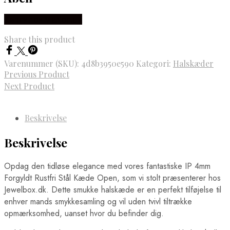
Købes hos Marjoe.dk
Share this product
Varenummer (SKU):
4d8b3950e590
Kategori:
Halskæder
Previous Product
Next Product
Beskrivelse
Beskrivelse
Opdag den tidløse elegance med vores fantastiske IP 4mm
Forgyldt Rustfri Stål Kæde Open, som vi stolt præsenterer hos
Jewelbox.dk. Dette smukke halskæde er en perfekt tilføjelse til
enhver mands smykkesamling og vil uden tvivl tiltrække
opmærksomhed, uanset hvor du befinder dig.