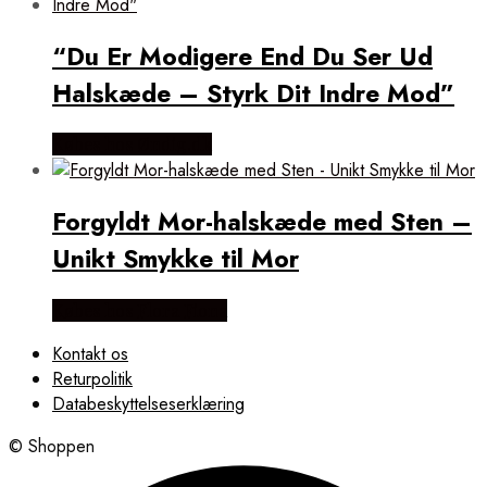
“Du Er Modigere End Du Ser Ud
Halskæde – Styrk Dit Indre Mod”
Købes hos Øndig.dk
Forgyldt Mor-halskæde med Sten –
Unikt Smykke til Mor
Købes hos Flora Fiona
Kontakt os
Returpolitik
Databeskyttelseserklæring
© Shoppen