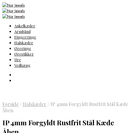
Ankelkæder
Armbånd
Fingerringe
Halskæder
Øreringe
Ørestikker
Ure
Vedhæng
Forside
/
Halskæder
/
IP 4mm Forgyldt Rustfrit Stål Kæde
Åben
IP 4mm Forgyldt Rustfrit Stål Kæde
Åben