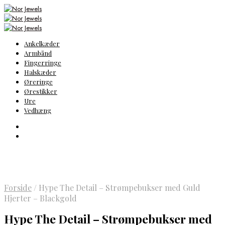
Ankelkæder
Armbånd
Fingerringe
Halskæder
Øreringe
Ørestikker
Ure
Vedhæng
Forside
/
Hype The Detail – Strømpebukser med Guld
Hjerter – Blackgold
Hype The Detail – Strømpebukser med