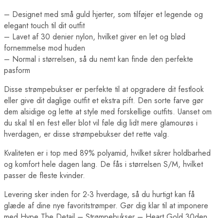
– Designet med små guld hjerter, som tilføjer et legende og
elegant touch til dit outfit
– Lavet af 30 denier nylon, hvilket giver en let og blød
fornemmelse mod huden
– Normal i størrelsen, så du nemt kan finde den perfekte
pasform
Disse strømpebukser er perfekte til at opgradere dit festlook
eller give dit daglige outfit et ekstra pift. Den sorte farve gør
dem alsidige og lette at style med forskellige outfits. Uanset om
du skal til en fest eller blot vil føle dig lidt mere glamourøs i
hverdagen, er disse strømpebukser det rette valg.
Kvaliteten er i top med 89% polyamid, hvilket sikrer holdbarhed
og komfort hele dagen lang. De fås i størrelsen S/M, hvilket
passer de fleste kvinder.
Levering sker inden for 2-3 hverdage, så du hurtigt kan få
glæde af dine nye favoritstrømper. Gør dig klar til at imponere
med Hype The Detail – Strømpebukser – Heart Gold 30den