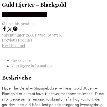
Guld Hjerter – Blackgold
Købes hos Lykke by Lykke
Share this product
Varenummer (SKU):
5709405977201
Previous Product
Next Product
Beskrivelse
Yderligere information
Beskrivelse
Hype The Detail – Strømpebukser – Heart Gold 30den –
Blackgold er et must-have til enhver modebevidst kvinde. Disse
strømpebukser har en unik kombination af stil og komfort, der
gør dem ideelle til både festlige anledninger og hverdagsbrug.