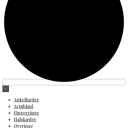
×
Ankelkæder
Armbånd
Fingerringe
Halskæder
Øreringe