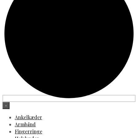
×
Ankelkæder
Armbånd
Fingerringe