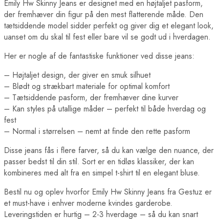
Emily Hw Skinny Jeans er designet med en højtaljet pasform,
der fremhæver din figur på den mest flatterende måde. Den
tætsiddende model sidder perfekt og giver dig et elegant look,
uanset om du skal til fest eller bare vil se godt ud i hverdagen.
Her er nogle af de fantastiske funktioner ved disse jeans:
– Højtaljet design, der giver en smuk silhuet
– Blødt og strækbart materiale for optimal komfort
– Tætsiddende pasform, der fremhæver dine kurver
– Kan styles på utallige måder – perfekt til både hverdag og
fest
– Normal i størrelsen – nemt at finde den rette pasform
Disse jeans fås i flere farver, så du kan vælge den nuance, der
passer bedst til din stil. Sort er en tidløs klassiker, der kan
kombineres med alt fra en simpel t-shirt til en elegant bluse.
Bestil nu og oplev hvorfor Emily Hw Skinny Jeans fra Gestuz er
et must-have i enhver moderne kvindes garderobe.
Leveringstiden er hurtig – 2-3 hverdage – så du kan snart