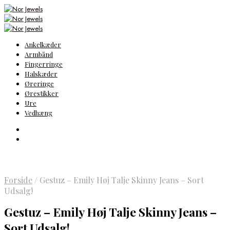
Ankelkæder
Armbånd
Fingerringe
Halskæder
Øreringe
Ørestikker
Ure
Vedhæng
Forside
/
Gestuz – Emily Høj Talje Skinny Jeans – Sort
Udsalg!
Gestuz – Emily Høj Talje Skinny Jeans –
Sort Udsalg!