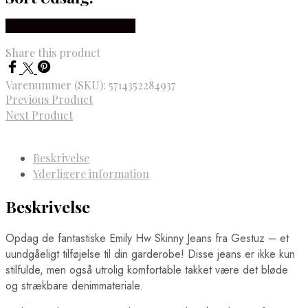
Købes hos Lykke by Lykke
Share this product
Varenummer (SKU):
5714352284937
Previous Product
Next Product
Beskrivelse
Yderligere information
Beskrivelse
Opdag de fantastiske Emily Hw Skinny Jeans fra Gestuz – et
uundgåeligt tilføjelse til din garderobe! Disse jeans er ikke kun
stilfulde, men også utrolig komfortable takket være det bløde
og strækbare denimmateriale.