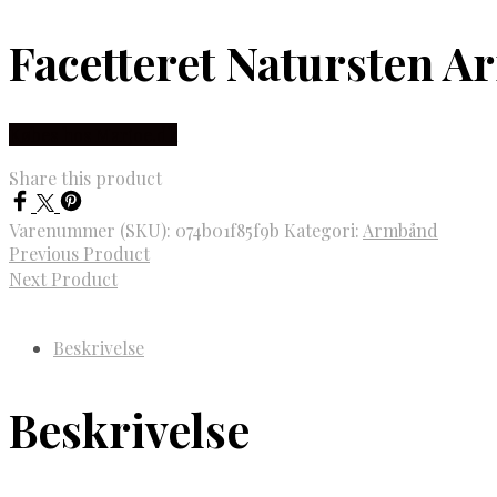
Facetteret Natursten A
Købes hos Marjoe.dk
Share this product
Varenummer (SKU):
074b01f85f9b
Kategori:
Armbånd
Previous Product
Next Product
Beskrivelse
Beskrivelse