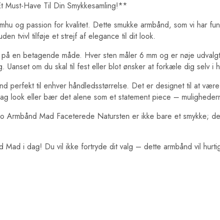
 Must-Have Til Din Smykkesamling!**
u og passion for kvalitet. Dette smukke armbånd, som vi har fu
 tvivl tilføje et strejf af elegance til dit look.
t på en betagende måde. Hver sten måler 6 mm og er nøje udvalgt f
Uanset om du skal til fest eller blot ønsker at forkæle dig selv i
 perfekt til enhver håndledsstørrelse. Det er designet til at vær
ag look eller bær det alene som et statement piece – muligheder
tao Armbånd Mad Faceterede Natursten er ikke bare et smykke; det
d i dag! Du vil ikke fortryde dit valg – dette armbånd vil hurtigt 