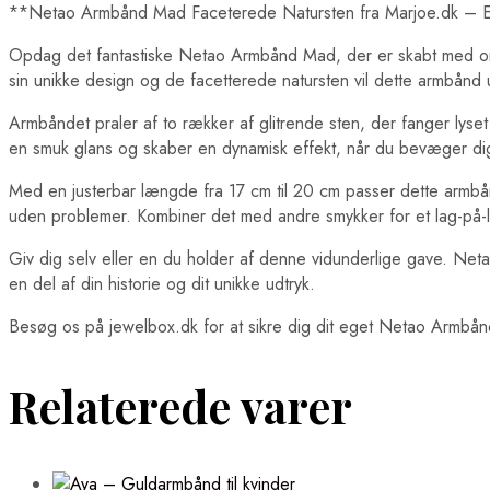
**Netao Armbånd Mad Faceterede Natursten fra Marjoe.dk – Et
Opdag det fantastiske Netao Armbånd Mad, der er skabt med omh
sin unikke design og de facetterede natursten vil dette armbånd uden
Armbåndet praler af to rækker af glitrende sten, der fanger lyse
en smuk glans og skaber en dynamisk effekt, når du bevæger dig. 
Med en justerbar længde fra 17 cm til 20 cm passer dette armbånd
uden problemer. Kombiner det med andre smykker for et lag-på-l
Giv dig selv eller en du holder af denne vidunderlige gave. Ne
en del af din historie og dit unikke udtryk.
Besøg os på jewelbox.dk for at sikre dig dit eget Netao Armbånd Ma
Relaterede varer