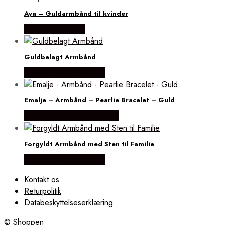
Aya – Guldarmbånd til kvinder
Købes hos Evena
Guldbelagt Armbånd
Købes hos Flora Fiona
Emalje – Armbånd – Pearlie Bracelet – Guld
Købes hos Lykke by Lykke
Forgyldt Armbånd med Sten til Familie
Købes hos Flora Fiona
Kontakt os
Returpolitik
Databeskyttelseserklæring
© Shoppen