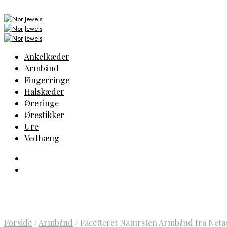
Ankelkæder
Armbånd
Fingerringe
Halskæder
Øreringe
Ørestikker
Ure
Vedhæng
Forside
/
Armbånd
/
Facetteret Natursten Armbånd fra Neta