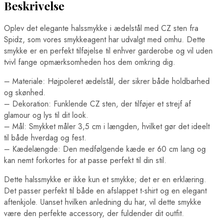
Beskrivelse
Oplev det elegante halssmykke i ædelstål med CZ sten fra
Spidz, som vores smykkeagent har udvalgt med omhu. Dette
smykke er en perfekt tilføjelse til enhver garderobe og vil uden
tvivl fange opmærksomheden hos dem omkring dig.
– Materiale: Højpoleret ædelstål, der sikrer både holdbarhed
og skønhed.
– Dekoration: Funklende CZ sten, der tilføjer et strejf af
glamour og lys til dit look.
– Mål: Smykket måler 3,5 cm i længden, hvilket gør det ideelt
til både hverdag og fest.
– Kædelængde: Den medfølgende kæde er 60 cm lang og
kan nemt forkortes for at passe perfekt til din stil.
Dette halssmykke er ikke kun et smykke; det er en erklæring.
Det passer perfekt til både en afslappet t-shirt og en elegant
aftenkjole. Uanset hvilken anledning du har, vil dette smykke
være den perfekte accessory, der fuldender dit outfit.