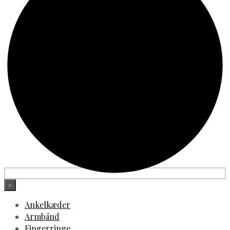
×
Ankelkæder
Armbånd
Fingerringe