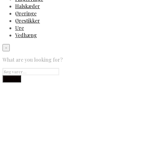
Halskæder
Øreringe
Ørestikker
Ure
Vedhæng
×
What are you looking for?