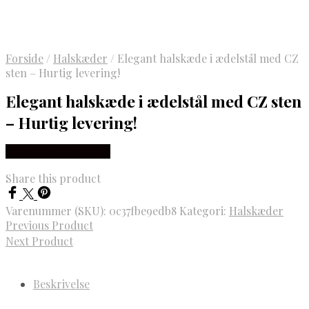
Forside
/
Halskæder
/
Elegant halskæde i ædelstål med CZ
sten – Hurtig levering!
Elegant halskæde i ædelstål med CZ sten
– Hurtig levering!
Købes hos Marjoe.dk
Share this product
Varenummer (SKU):
0c37fbe9edb8
Kategori:
Halskæder
Previous Product
Next Product
Beskrivelse