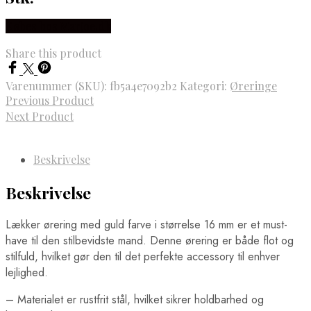
Købes hos Marjoe.dk
Share this product
Varenummer (SKU):
fb5a4e7092b2
Kategori:
Øreringe
Previous Product
Next Product
Beskrivelse
Beskrivelse
Lækker ørering med guld farve i størrelse 16 mm er et must-
have til den stilbevidste mand. Denne ørering er både flot og
stilfuld, hvilket gør den til det perfekte accessory til enhver
lejlighed.
– Materialet er rustfrit stål, hvilket sikrer holdbarhed og