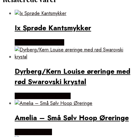
Ix Sprøde Kantsmykker
Købes hos Frederik IX
Dyrberg/Kern Louise øreringe med
rød Swarovski krystal
Købes hos Dyrberg/Kern
Amelia – Små Sølv Hoop Øreringe
Købes hos Evena