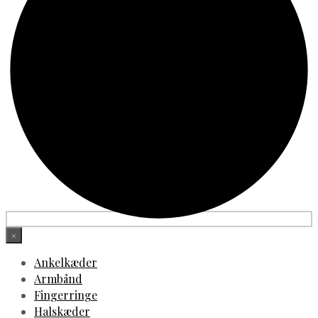
×
Ankelkæder
Armbånd
Fingerringe
Halskæder