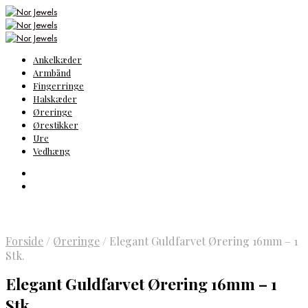
Ankelkæder
Armbånd
Fingerringe
Halskæder
Øreringe
Ørestikker
Ure
Vedhæng
Forside
/
Øreringe
/
Elegant Guldfarvet Ørering 16mm – 1
Stk.
Elegant Guldfarvet Ørering 16mm – 1
Stk.