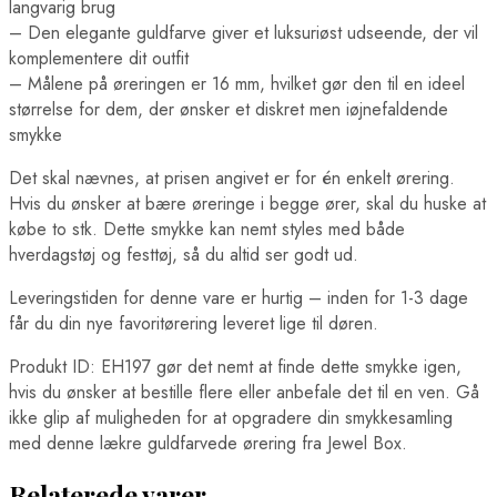
langvarig brug
– Den elegante guldfarve giver et luksuriøst udseende, der vil
komplementere dit outfit
– Målene på øreringen er 16 mm, hvilket gør den til en ideel
størrelse for dem, der ønsker et diskret men iøjnefaldende
smykke
Det skal nævnes, at prisen angivet er for én enkelt ørering.
Hvis du ønsker at bære øreringe i begge ører, skal du huske at
købe to stk. Dette smykke kan nemt styles med både
hverdagstøj og festtøj, så du altid ser godt ud.
Leveringstiden for denne vare er hurtig – inden for 1-3 dage
får du din nye favoritørering leveret lige til døren.
Produkt ID: EH197 gør det nemt at finde dette smykke igen,
hvis du ønsker at bestille flere eller anbefale det til en ven. Gå
ikke glip af muligheden for at opgradere din smykkesamling
med denne lækre guldfarvede ørering fra Jewel Box.
Relaterede varer