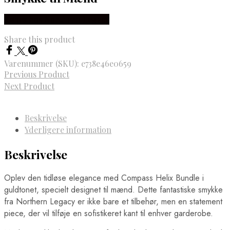
Købes hos Northern Legacy
Share this product
Varenummer (SKU):
e738e46e0659
Previous Product
Next Product
Beskrivelse
Yderligere information
Beskrivelse
Oplev den tidløse elegance med Compass Helix Bundle i
guldtonet, specielt designet til mænd. Dette fantastiske smykke
fra Northern Legacy er ikke bare et tilbehør, men en statement
piece, der vil tilføje en sofistikeret kant til enhver garderobe.