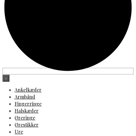
×
Ankelkæder
Armbånd
Fingerringe
Halskæder
Øreringe
Ørestikker
Ure