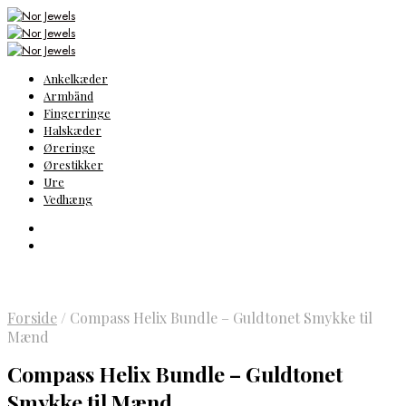
Ankelkæder
Armbånd
Fingerringe
Halskæder
Øreringe
Ørestikker
Ure
Vedhæng
Forside
/
Compass Helix Bundle – Guldtonet Smykke til
Mænd
Compass Helix Bundle – Guldtonet
Smykke til Mænd