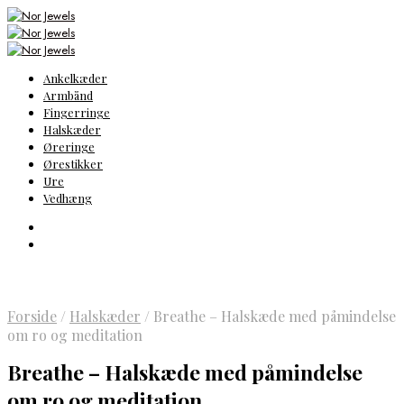
Ankelkæder
Armbånd
Fingerringe
Halskæder
Øreringe
Ørestikker
Ure
Vedhæng
Forside
/
Halskæder
/
Breathe – Halskæde med påmindelse
om ro og meditation
Breathe – Halskæde med påmindelse
om ro og meditation