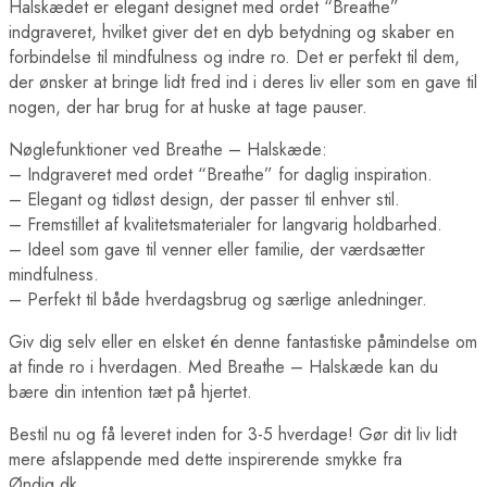
Halskædet er elegant designet med ordet “Breathe”
indgraveret, hvilket giver det en dyb betydning og skaber en
forbindelse til mindfulness og indre ro. Det er perfekt til dem,
der ønsker at bringe lidt fred ind i deres liv eller som en gave til
nogen, der har brug for at huske at tage pauser.
Nøglefunktioner ved Breathe – Halskæde:
– Indgraveret med ordet “Breathe” for daglig inspiration.
– Elegant og tidløst design, der passer til enhver stil.
– Fremstillet af kvalitetsmaterialer for langvarig holdbarhed.
– Ideel som gave til venner eller familie, der værdsætter
mindfulness.
– Perfekt til både hverdagsbrug og særlige anledninger.
Giv dig selv eller en elsket én denne fantastiske påmindelse om
at finde ro i hverdagen. Med Breathe – Halskæde kan du
bære din intention tæt på hjertet.
Bestil nu og få leveret inden for 3-5 hverdage! Gør dit liv lidt
mere afslappende med dette inspirerende smykke fra
Øndig.dk.