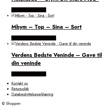
Købes hos Øndig.dk
Mbym – Top – Sina – Sort
Købes hos Lykke by Lykke
Verdens Bedste Veninde – Gave til
din veninde
Købes hos Øndig.dk
Kontakt os
Returpolitik
Databeskyttelseserklæring
© Shoppen