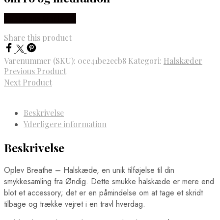
Købes hos Øndig.dk
Share this product
Varenummer (SKU):
0ce41be2ecb8
Kategori:
Halskæder
Previous Product
Next Product
Beskrivelse
Yderligere information
Beskrivelse
Oplev Breathe – Halskæde, en unik tilføjelse til din
smykkesamling fra Øndig. Dette smukke halskæde er mere end
blot et accessory; det er en påmindelse om at tage et skridt
tilbage og trække vejret i en travl hverdag.