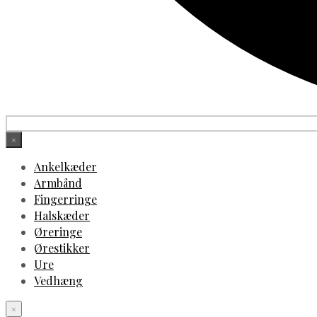
×
Ankelkæder
Armbånd
Fingerringe
Halskæder
Øreringe
Ørestikker
Ure
Vedhæng
×