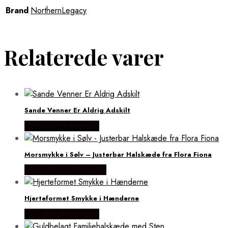
Brand
NorthernLegacy
Relaterede varer
Sande Venner Er Aldrig Adskilt
Købes hos Øndig.dk
Morsmykke i Sølv – Justerbar Halskæde fra Flora Fiona
Købes hos Flora Fiona
Hjerteformet Smykke i Hænderne
Købes hos Øndig.dk