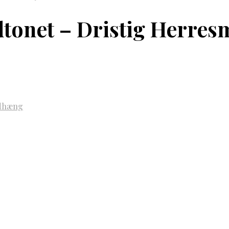
tonet – Dristig Herres
dhæng