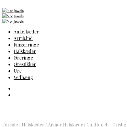
Ankelkæder
Armbånd
Fingerringe
Halskæder
Øreringe
Ørestikker
Ure
Vedhæng
Forside
/
Halskæder
/
Armor Halskæde i Guldtonet – Dristi