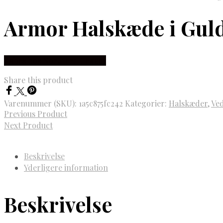
Armor Halskæde i Guld
Købes hos Northern Legacy
Share this product
Varenummer (SKU):
1a5c875fc242
Kategorier:
Halskæder
,
Ve
Previous Product
Next Product
Beskrivelse
Yderligere information
Beskrivelse