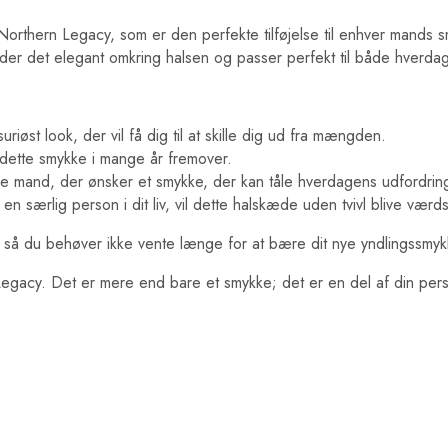
rthern Legacy, som er den perfekte tilføjelse til enhver mands s
er det elegant omkring halsen og passer perfekt til både hverdag
iøst look, der vil få dig til at skille dig ud fra mængden.
 dette smykke i mange år fremover.
e mand, der ønsker et smykke, der kan tåle hverdagens udfordrin
en særlig person i dit liv, vil dette halskæde uden tvivl blive værds
, så du behøver ikke vente længe for at bære dit nye yndlingssmyk
gacy. Det er mere end bare et smykke; det er en del af din person