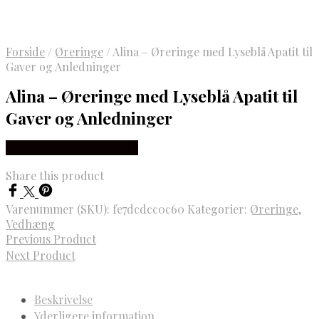
Forside
/
Øreringe
/
Alina – Øreringe med Lyseblå Apatit til
Gaver og Anledninger
Alina – Øreringe med Lyseblå Apatit til
Gaver og Anledninger
Købes hos ninaroende.dk
Share this product
Varenummer (SKU):
fe7dcdcc0c60
Kategorier:
Øreringe
,
Vedhæng
Previous Product
Next Product
Beskrivelse
Yderligere information