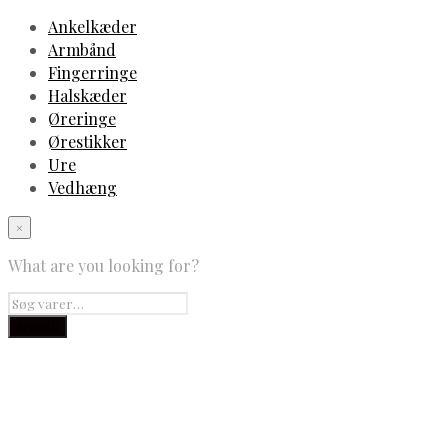
Ankelkæder
Armbånd
Fingerringe
Halskæder
Øreringe
Ørestikker
Ure
Vedhæng
×
What are you looking for?