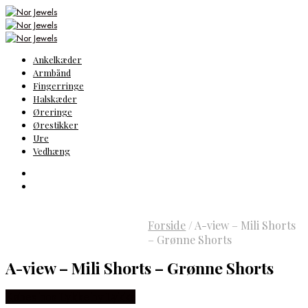
Ankelkæder
Armbånd
Fingerringe
Halskæder
Øreringe
Ørestikker
Ure
Vedhæng
Forside
/
A-view – Mili Shorts
– Grønne Shorts
A-view – Mili Shorts – Grønne Shorts
Købes hos Lykke by Lykke