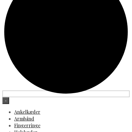
×
Ankelkæder
Armbånd
Fingerringe