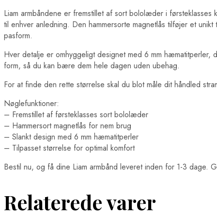
Liam armbåndene er fremstillet af sort bololæder i førsteklasse
til enhver anledning. Den hammersorte magnetlås tilføjer et uni
pasform.
Hver detalje er omhyggeligt designet med 6 mm hæmatitperler, de
form, så du kan bære dem hele dagen uden ubehag.
For at finde den rette størrelse skal du blot måle dit håndled s
Nøglefunktioner:
– Fremstillet af førsteklasses sort bololæder
– Hammersort magnetlås for nem brug
– Slankt design med 6 mm hæmatitperler
– Tilpasset størrelse for optimal komfort
Bestil nu, og få dine Liam armbånd leveret inden for 1-3 dage. Gø
Relaterede varer