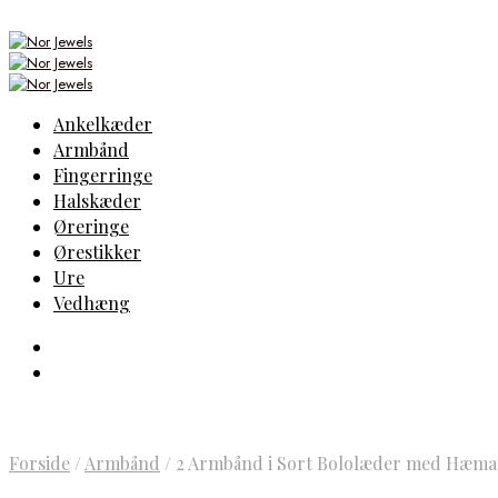
Ankelkæder
Armbånd
Fingerringe
Halskæder
Øreringe
Ørestikker
Ure
Vedhæng
Forside
/
Armbånd
/
2 Armbånd i Sort Bololæder med Hæmat