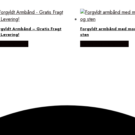
gyldt Armbånd – Gratis Fragt
Forgyldt armbånd med mo
 Levering!
sten
s Flora Fiona
Købes hos Flora Fiona