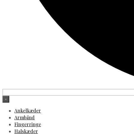
×
Ankelkæder
Armbånd
Fingerringe
Halskæder