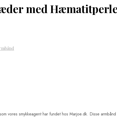
læder med Hæmatitperl
rmbånd
om vores smykkeagent har fundet hos Marjoe.dk. Disse armbånd er 