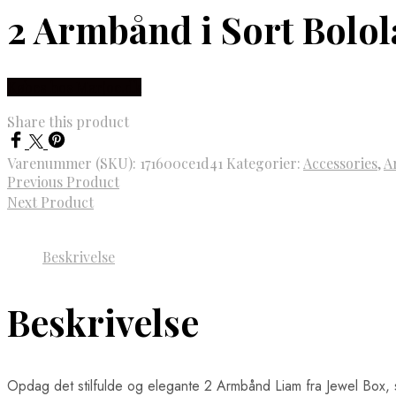
2 Armbånd i Sort Bolo
Købes hos Marjoe.dk
Share this product
Varenummer (SKU):
171600ce1d41
Kategorier:
Accessories
,
A
Previous Product
Next Product
Beskrivelse
Beskrivelse
Opdag det stilfulde og elegante 2 Armbånd Liam fra Jewel Box, s