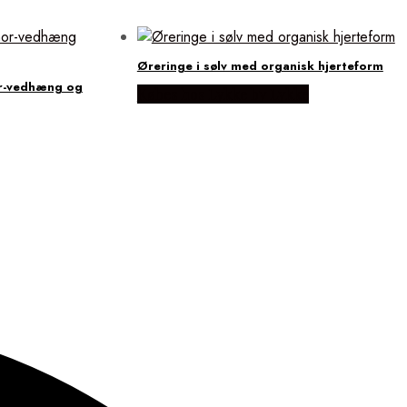
Øreringe i sølv med organisk hjerteform
r-vedhæng og
Købes hos Lykke by Lykke