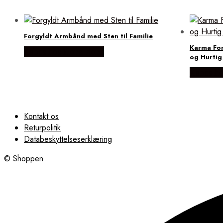
Forgyldt Armbånd med Sten til Familie
Karma For
Købes hos Flora Fiona
og Hurtig
Købes ho
Kontakt os
Returpolitik
Databeskyttelseserklæring
© Shoppen