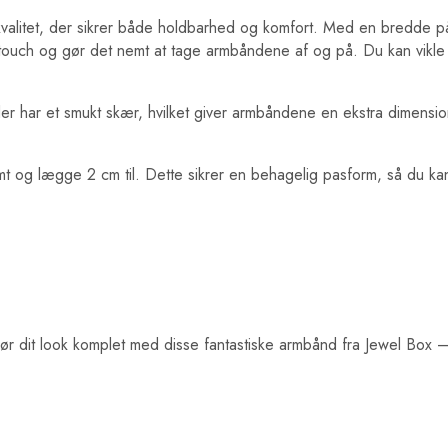
s kvalitet, der sikrer både holdbarhed og komfort. Med en bredde 
kt touch og gør det nemt at tage armbåndene af og på. Du kan vik
r har et smukt skær, hvilket giver armbåndene en ekstra dimension
tramt og lægge 2 cm til. Dette sikrer en behagelig pasform, så du
r dit look komplet med disse fantastiske armbånd fra Jewel Box – din