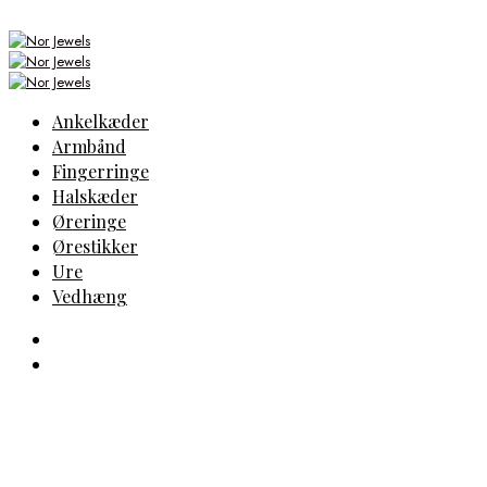
Ankelkæder
Armbånd
Fingerringe
Halskæder
Øreringe
Ørestikker
Ure
Vedhæng