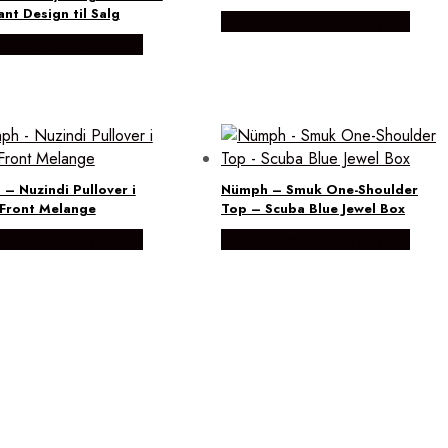
ant Design til Salg
Købes hos Lykke by Lykke
 hos Lykke by Lykke
– Nuzindi Pullover i
Nümph – Smuk One-Shoulder
Front Melange
Top – Scuba Blue Jewel Box
 hos Lykke by Lykke
Købes hos Lykke by Lykke