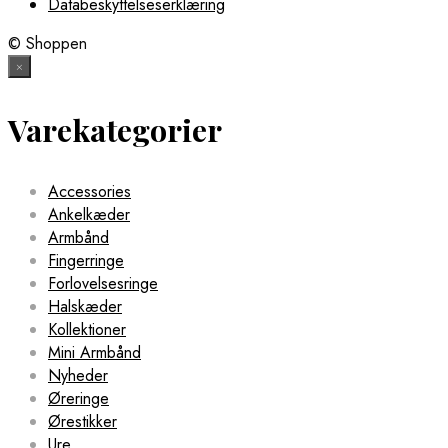
Databeskyttelseserklæring
© Shoppen
×
Varekategorier
Accessories
Ankelkæder
Armbånd
Fingerringe
Forlovelsesringe
Halskæder
Kollektioner
Mini Armbånd
Nyheder
Øreringe
Ørestikker
Ure