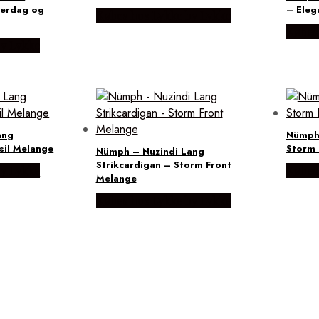
Hverdag og
– Eleg
Købes hos Lykke by Lykke
Købes
by Lykke
ang
Nümph 
sil Melange
Storm 
Nümph – Nuzindi Lang
Strikcardigan – Storm Front
by Lykke
Købes
Melange
Købes hos Lykke by Lykke