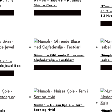
Nu Tully
N?mph – Skjorte – Nudarby
e
Shirt – Caviar
N?mph 
Shirt 
by Lykke
Købes hos Lykke by Lykke
1-3 Hv
Købes
Nümph – Glitrende Bluse med
Nümph 
Sløjfedetalje – Festklar!
Isabell
ikini –
de Jewel Box
Købes hos Lykke by Lykke
Købes
by Lykke
Nümph – Nuissa Kjole – Tern i
Sort og Hvid
ole –
Nümph 