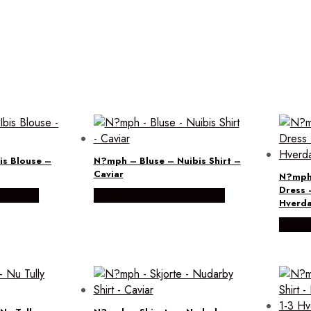
is Blouse –
N?mph – Bluse – Nuibis Shirt –
Caviar
N?mph 
Dress 
by Lykke
Købes hos Lykke by Lykke
Hverda
Købes