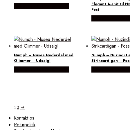
Elegant A-snit til 
Købes hos Lykke by Lykke
Fest
Købes hos Lykke 
Nümph – Nusea Nederdel med
Nümph – Nuzindi L
Glimmer – Udsalg!
Strikcardigan – Fos
Købes hos Lykke by Lykke
Købes hos Lykke 
1
2
→
Kontakt os
Returpolitik