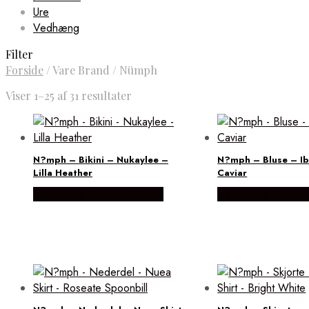
Ure
Vedhæng
Filter
Forside
/
Vare Brand
/
Nümph
Viser 1–25 af 31 resultater
N?mph – Bikini – Nukaylee –
N?mph – Bluse – Ib
Lilla Heather
Caviar
Købes hos Lykke by Lykke
Købes hos Lykke 