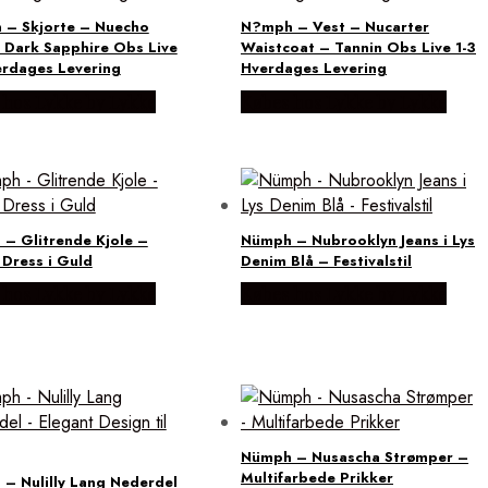
– Skjorte – Nuecho
N?mph – Vest – Nucarter
– Dark Sapphire Obs Live
Waistcoat – Tannin Obs Live 1-3
erdages Levering
Hverdages Levering
 hos Lykke by Lykke
Købes hos Lykke by Lykke
– Glitrende Kjole –
Nümph – Nubrooklyn Jeans i Lys
 Dress i Guld
Denim Blå – Festivalstil
 hos Lykke by Lykke
Købes hos Lykke by Lykke
Nümph – Nusascha Strømper –
Multifarbede Prikker
– Nulilly Lang Nederdel