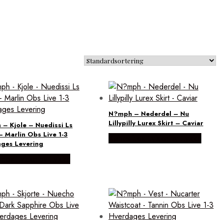
N?mph – Nederdel – Nu
Lillypilly Lurex Skirt – Caviar
– Kjole – Nuedissi Ls
– Marlin Obs Live 1-3
Købes hos Lykke by Lykke
ges Levering
 hos Lykke by Lykke