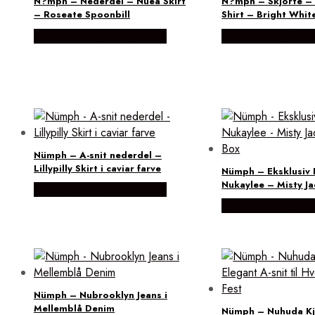
N?mph – Nederdel – Nuea Skirt
N?mph – Skjorte – 
– Roseate Spoonbill
Shirt – Bright Whit
Købes hos Lykke by Lykke
Købes hos Lykke 
Nümph – A-snit nederdel –
Lillypilly Skirt i caviar farve
Nümph – Eksklusiv B
Nukaylee – Misty Ja
Købes hos Lykke by Lykke
Købes hos Lykke 
Nümph – Nubrooklyn Jeans i
Mellemblå Denim
Nümph – Nuhuda Kj