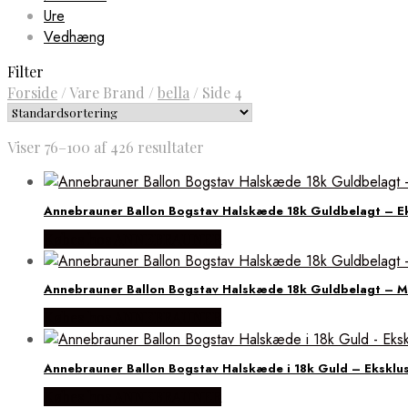
Ure
Vedhæng
Filter
Forside
/
Vare Brand
/
bella
/
Side 4
Viser 76–100 af 426 resultater
Annebrauner Ballon Bogstav Halskæde 18k Guldbelagt – Ek
Købes hos ANNEBRAUNER
Annebrauner Ballon Bogstav Halskæde 18k Guldbelagt – M
Købes hos ANNEBRAUNER
Annebrauner Ballon Bogstav Halskæde i 18k Guld – Eksklus
Købes hos ANNEBRAUNER