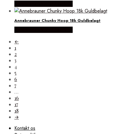
Købes hos ANNEBRAUNER
Annebrauner Chunky Hoop 18k Guldbelagt
Købes hos ANNEBRAUNER
←
1
2
3
4
5
6
7
…
16
17
18
→
Kontakt os