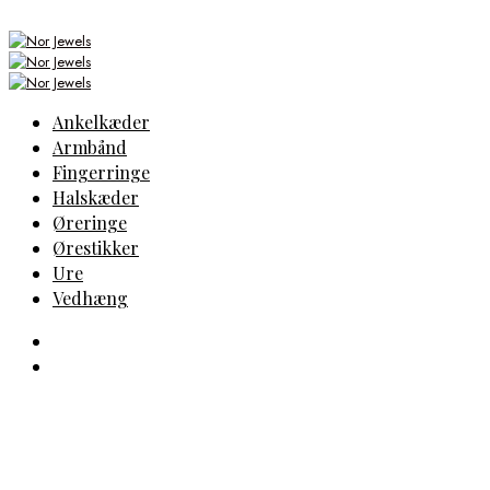
Ankelkæder
Armbånd
Fingerringe
Halskæder
Øreringe
Ørestikker
Ure
Vedhæng